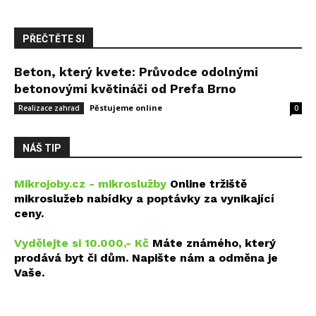
PŘEČTĚTE SI
Beton, který kvete: Průvodce odolnými
betonovými květináči od Prefa Brno
Pěstujeme online
-
14 května, 2026
Realizace zahrad
0
NÁŠ TIP
Mikrojoby.cz - mikroslužby
Online tržiště
mikroslužeb nabídky a poptávky za vynikající
ceny.
Vydělejte si 10.000,- Kč
Máte známého, který
prodává byt či dům. Napište nám a odměna je
Vaše.