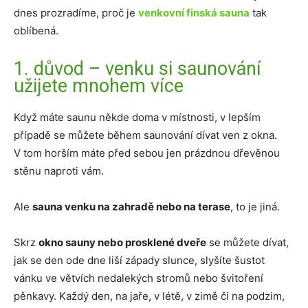
dnes prozradíme, proč je
venkovní finská sauna
tak
oblíbená.
1. důvod – venku si saunování
užijete mnohem více
Když máte saunu někde doma v místnosti, v lepším
případě se můžete během saunování dívat ven z okna.
V tom horším máte před sebou jen prázdnou dřevěnou
stěnu naproti vám.
Ale
sauna venku na zahradě nebo na terase
, to je jiná.
Skrz
okno sauny nebo prosklené dveře
se můžete dívat,
jak se den ode dne liší západy slunce, slyšíte šustot
vánku ve větvích nedalekých stromů nebo švitoření
pěnkavy. Každý den, na jaře, v létě, v zimě či na podzim,