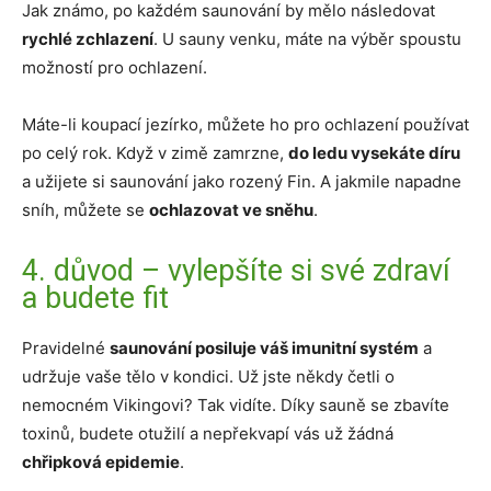
Jak známo, po každém saunování by mělo následovat
rychlé zchlazení
. U sauny venku, máte na výběr spoustu
možností pro ochlazení.
Máte-li koupací jezírko, můžete ho pro ochlazení používat
po celý rok. Když v zimě zamrzne,
do ledu vysekáte díru
a užijete si saunování jako rozený Fin. A jakmile napadne
sníh, můžete se
ochlazovat ve sněhu
.
4. důvod – vylepšíte si své zdraví
a budete fit
Pravidelné
saunování posiluje váš imunitní systém
a
udržuje vaše tělo v kondici. Už jste někdy četli o
nemocném Vikingovi? Tak vidíte. Díky sauně se zbavíte
toxinů, budete otužilí a nepřekvapí vás už žádná
chřipková epidemie
.