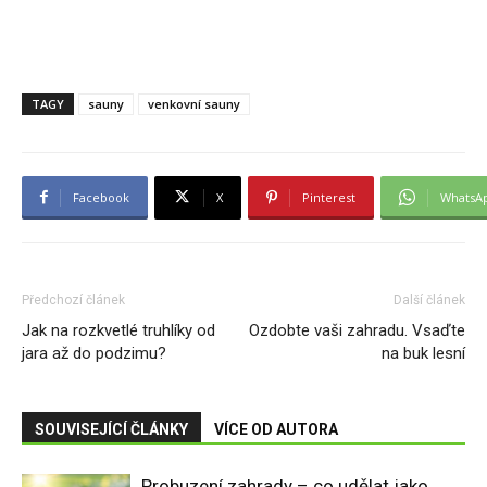
TAGY
sauny
venkovní sauny
Facebook
X
Pinterest
WhatsA
Předchozí článek
Další článek
Jak na rozkvetlé truhlíky od
Ozdobte vaši zahradu. Vsaďte
jara až do podzimu?
na buk lesní
SOUVISEJÍCÍ ČLÁNKY
VÍCE OD AUTORA
Probuzení zahrady – co udělat jako