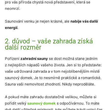
pro vás příroda chystá nová představení, která se
neomrzí.
Saunování venku je nejen krásné, ale
nabije vás další
energií
.
2. důvod – vaše zahrada získá
další rozměr
Pořízení
zahradní sauny
se dost možná stane jedním
z nejlepších nápadů vašeho života. Jen si to představte:
vaše udržovaná zahrada a v tom nejoblíbenějším místě
saunový domek. Je to nesmírně praktické a romantické.
Sauna vaši nemovitost zhodnotí. Nikdy neproděláte.
A pokud máte zahradu dostatečně velikou, můžete si
pořídit velký
saunový domek
s odpočívárnou. To máte
dvě další užitečné místnosti, kde můžete trávit volný čas