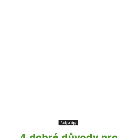
Rady a tipy
4 dobré důvody pro