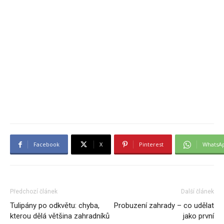
Facebook
X
Pinterest
WhatsA
Předchozí článek
Další článek
Tulipány po odkvětu: chyba,
Probuzení zahrady – co udělat
kterou dělá většina zahradníků
jako první