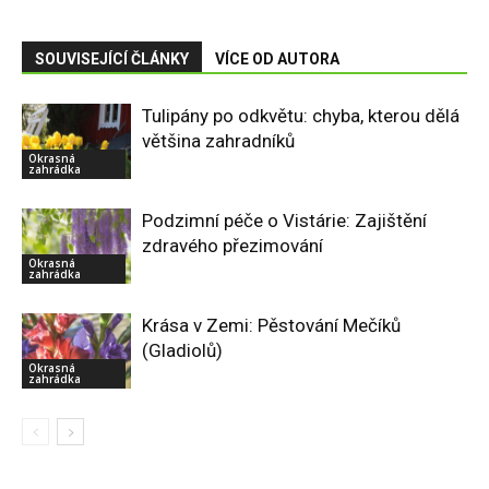
SOUVISEJÍCÍ ČLÁNKY
VÍCE OD AUTORA
Tulipány po odkvětu: chyba, kterou dělá
většina zahradníků
Okrasná
zahrádka
Podzimní péče o Vistárie: Zajištění
zdravého přezimování
Okrasná
zahrádka
Krása v Zemi: Pěstování Mečíků
(Gladiolů)
Okrasná
zahrádka