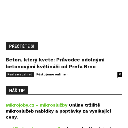
PŘEČTĚTE SI
Beton, který kvete: Průvodce odolnými
betonovými květináči od Prefa Brno
Pěstujeme online
-
14 května, 2026
Realizace zahrad
0
NÁŠ TIP
Mikrojoby.cz - mikroslužby
Online tržiště
mikroslužeb nabídky a poptávky za vynikající
ceny.