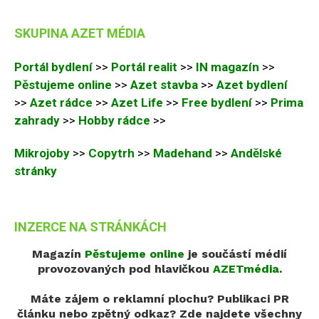
SKUPINA AZET MÉDIA
Portál bydlení
>>
Portál realit
>>
IN magazín
>>
Pěstujeme online
>>
Azet stavba
>>
Azet bydlení
>>
Azet rádce
>>
Azet Life
>>
Free bydlení
>>
Prima
zahrady
>>
Hobby rádce
>>
Mikrojoby
>>
Copytrh
>>
Madehand
>>
Andělské
stránky
INZERCE NA STRÁNKÁCH
Magazín
Pěstujeme online
je součástí médií
provozovaných pod hlavičkou
AZETmédia
.
Máte zájem o reklamní plochu? Publikaci PR
článku nebo zpětný odkaz?
Zde najdete všechny