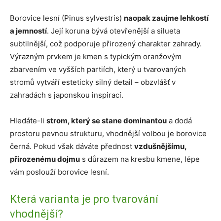
Borovice lesní (Pinus sylvestris)
naopak zaujme lehkostí
a jemností
. Její koruna bývá otevřenější a silueta
subtilnější, což podporuje přirozený charakter zahrady.
Výrazným prvkem je kmen s typickým oranžovým
zbarvením ve vyšších partiích, který u tvarovaných
stromů vytváří esteticky silný detail – obzvlášť v
zahradách s japonskou inspirací.
Hledáte-li
strom, který se stane dominantou
a dodá
prostoru pevnou strukturu, vhodnější volbou je borovice
černá. Pokud však dáváte přednost
vzdušnějšímu,
přirozenému dojmu
s důrazem na kresbu kmene, lépe
vám poslouží borovice lesní.
Která varianta je pro tvarování
vhodnější?