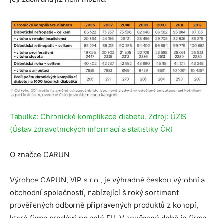
Tabulka: Chronické komplikace diabetu. Zdroj: ÚZIS
(Ústav zdravotnických informací a statistiky ČR)
O značce CARUN
Výrobce CARUN, VlP s.r.o., je výhradně českou výrobní a
obchodní společností, nabízející široký sortiment
prověřených odborně připravených produktů z konopí,
které firma prodává po celé EU. V současné době je firma