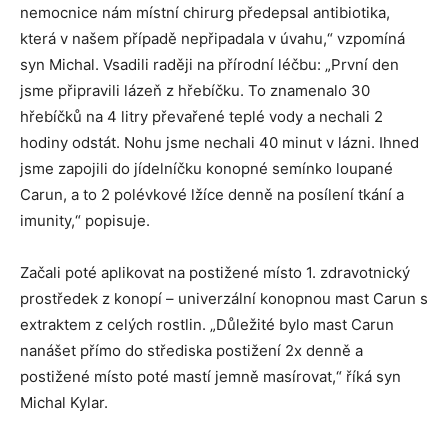
nemocnice nám místní chirurg předepsal antibiotika,
která v našem případě nepřipadala v úvahu,“ vzpomíná
syn Michal. Vsadili raději na přírodní léčbu: „První den
jsme připravili lázeň z hřebíčku. To znamenalo 30
hřebíčků na 4 litry převařené teplé vody a nechali 2
hodiny odstát. Nohu jsme nechali 40 minut v lázni. Ihned
jsme zapojili do jídelníčku konopné semínko loupané
Carun, a to 2 polévkové lžíce denně na posílení tkání a
imunity,“ popisuje.
Začali poté aplikovat na postižené místo 1. zdravotnický
prostředek z konopí – univerzální konopnou mast Carun s
extraktem z celých rostlin. „Důležité bylo mast Carun
nanášet přímo do střediska postižení 2x denně a
postižené místo poté mastí jemně masírovat,“ říká syn
Michal Kylar.