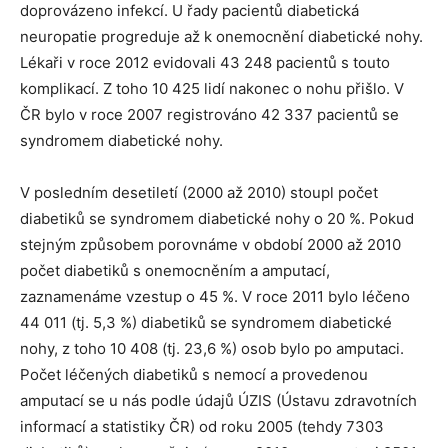
doprovázeno infekcí. U řady pacientů diabetická
neuropatie progreduje až k onemocnění diabetické nohy.
Lékaři v roce 2012 evidovali 43 248 pacientů s touto
komplikací. Z toho 10 425 lidí nakonec o nohu přišlo. V
ČR bylo v roce 2007 registrováno 42 337 pacientů se
syndromem diabetické nohy.
V posledním desetiletí (2000 až 2010) stoupl počet
diabetiků se syndromem diabetické nohy o 20 %. Pokud
stejným způsobem porovnáme v období 2000 až 2010
počet diabetiků s onemocněním a amputací,
zaznamenáme vzestup o 45 %. V roce 2011 bylo léčeno
44 011 (tj. 5,3 %) diabetiků se syndromem diabetické
nohy, z toho 10 408 (tj. 23,6 %) osob bylo po amputaci.
Počet léčených diabetiků s nemocí a provedenou
amputací se u nás podle údajů ÚZIS (Ústavu zdravotních
informací a statistiky ČR) od roku 2005 (tehdy 7303