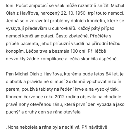
loni. Počet amputací se však může razantně snížit. Michal
Olah z Havířova, narozený 22. 10. 1950, trpí touto nemocí.
Jedná se o zdravotní problémy dolních končetin, které se
vyskytují především u cukrovkářů. Každý pátý případ
nemoci končí amputací. Často zbytečně. Přečtěte si
příběh pacienta, jehož příbuzní vsadili na přírodní léčbu
konopím. Léčba trvala bezmála 100 dní. Při léčbě
nevznikly žádné komplikace a léčba skončila úspěšně.
Pan Michal Olah z Havířova, kterému bude letos 64 let, je
diabetik a pravidelně si musí 3x denně vpichovat inzulín
perem, používá tablety na ředění krve a na vysoký tlak.
Koncem července roku 2012 rodina objevila na chodidle
pravé nohy otevřenou ránu, která první den vypadala jako
puchýř a druhý den se rána otevřela.
„Noha nebolela a rána byla necitlivá. Při návštěvě