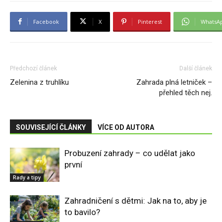
Facebook
X
Pinterest
WhatsA
Předchozí článek
Další článek
Zelenina z truhlíku
Zahrada plná letniček –
přehled těch nej.
SOUVISEJÍCÍ ČLÁNKY
VÍCE OD AUTORA
Probuzení zahrady – co udělat jako
první
Rady a tipy
Zahradničení s dětmi: Jak na to, aby je
to bavilo?