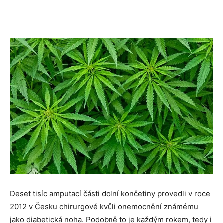
Deset tisíc amputací části dolní končetiny provedli v roce
2012 v Česku chirurgové kvůli onemocnění známému
jako diabetická noha. Podobně to je každým rokem, tedy i