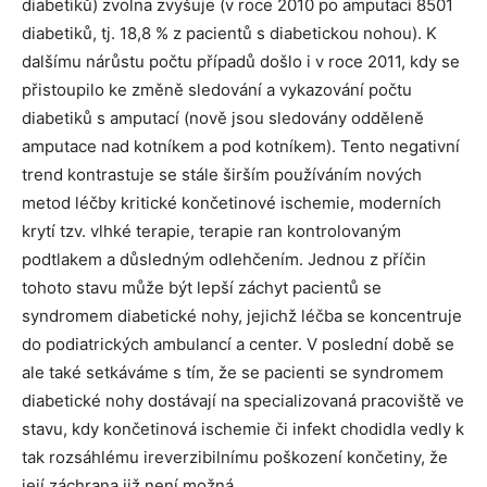
diabetiků) zvolna zvyšuje (v roce 2010 po amputaci 8501
diabetiků, tj. 18,8 % z pacientů s diabetickou nohou). K
dalšímu nárůstu počtu případů došlo i v roce 2011, kdy se
přistoupilo ke změně sledování a vykazování počtu
diabetiků s amputací (nově jsou sledovány odděleně
amputace nad kotníkem a pod kotníkem). Tento negativní
trend kontrastuje se stále širším používáním nových
metod léčby kritické končetinové ischemie, moderních
krytí tzv. vlhké terapie, terapie ran kontrolovaným
podtlakem a důsledným odlehčením. Jednou z příčin
tohoto stavu může být lepší záchyt pacientů se
syndromem diabetické nohy, jejichž léčba se koncentruje
do podiatrických ambulancí a center. V poslední době se
ale také setkáváme s tím, že se pacienti se syndromem
diabetické nohy dostávají na specializovaná pracoviště ve
stavu, kdy končetinová ischemie či infekt chodidla vedly k
tak rozsáhlému ireverzibilnímu poškození končetiny, že
její záchrana již není možná.