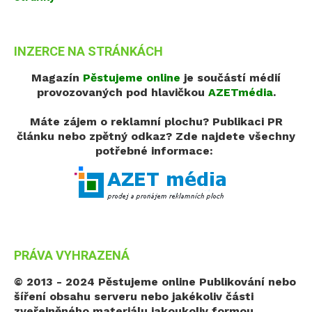
INZERCE NA STRÁNKÁCH
Magazín
Pěstujeme online
je součástí médií
provozovaných pod hlavičkou
AZETmédia
.
Máte zájem o reklamní plochu? Publikaci PR
článku nebo zpětný odkaz?
Zde najdete všechny
potřebné informace:
PRÁVA VYHRAZENÁ
© 2013 - 2024 Pěstujeme online
Publikování nebo
šíření obsahu serveru nebo jakékoliv části
zveřejněného materiálu jakoukoliv formou