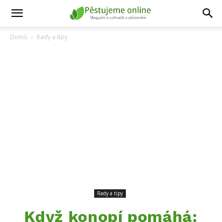
Domů
Rady a tipy
Rady a tipy
Když konopí pomáhá: