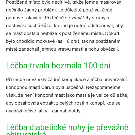
Postižené místo bylo necitlivé, takže jemné masírování
nečinilo žádný problém. Je důležité používat čisté
gumové rukavice! Při léčbě se vytvářely strupy a
odstávala suchá kůže, kterou je nutné odstraňovat, aby
se mast dostala nejblíže k postiženému místu. Dokud
bylo chodidlo mokvavé (asi 16 dní), tak na postiženém
místě zanechali jemnou vrstvu masti a nohu obvázali.
Léčba trvala bezmála 100 dní
Při léčbě nevznikly žádné komplikace a léčba univerzální
konopnou mastí Carun byla úspěšná. Nezapomínejme
však, že není konopná mast jako mast a je velice důležité,
aby obsahovala extrakt z celých rostlin konopí, kde se
nachází léčivé látky – cannabinoidy.
Léčba diabetické nohy je převážně
chirurgická