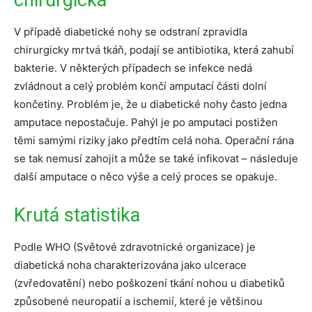
V případě diabetické nohy se odstraní zpravidla
chirurgicky mrtvá tkáň, podají se antibiotika, která zahubí
bakterie. V některých případech se infekce nedá
zvládnout a celý problém končí amputací části dolní
končetiny. Problém je, že u diabetické nohy často jedna
amputace nepostačuje. Pahýl je po amputaci postižen
těmi samými riziky jako předtím celá noha. Operační rána
se tak nemusí zahojit a může se také infikovat – následuje
další amputace o něco výše a celý proces se opakuje.
Krutá statistika
Podle WHO (Světové zdravotnické organizace) je
diabetická noha charakterizována jako ulcerace
(zvředovatění) nebo poškození tkání nohou u diabetiků
způsobené neuropatií a ischemií, které je většinou