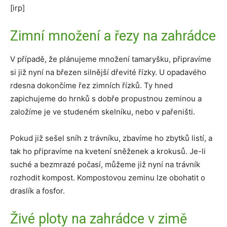
[irp]
Zimní množení a řezy na zahrádce
V případě, že plánujeme množení tamaryšku, připravíme
si již nyní na březen silnější dřevité řízky. U opadavého
rdesna dokončíme řez zimních řízků. Ty hned
zapichujeme do hrnků s dobře propustnou zeminou a
založíme je ve studeném skelníku, nebo v pařeništi.
Pokud již sešel sníh z trávníku, zbavíme ho zbytků listí, a
tak ho připravíme na kvetení sněženek a krokusů. Je-li
suché a bezmrazé počasí, můžeme již nyní na trávník
rozhodit kompost. Kompostovou zeminu lze obohatit o
draslík a fosfor.
Živé ploty na zahrádce v zimě