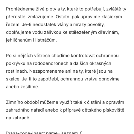
Prohlédneme živé ploty a ty, které to potřebují, zvláště ty
přerostlé, zmlazujeme. Ostatní pak upravíme klasickým
řezem. Je-li nedostatek vláhy a mrazy povolily,
doplňujeme vodu zálivkou ke stálezeleným dřevinám,
jehličnanům i listnáčům.
Po silnějších větrech chodíme kontrolovat ochrannou
pokrývku na rododendronech a dalších okrasných
rostlinách. Nezapomeneme ani na ty, které jsou na
skalce. Je-li to zapotřebí, ochrannou vrstvu obnovíme
anebo zesílíme.
Zimního období můžeme využít také k čistění a opravám
zahradního nářadí anebo k přípravě dětského pískoviště
na zahradě.
[hana-code-insert name=’seznam‘ /]