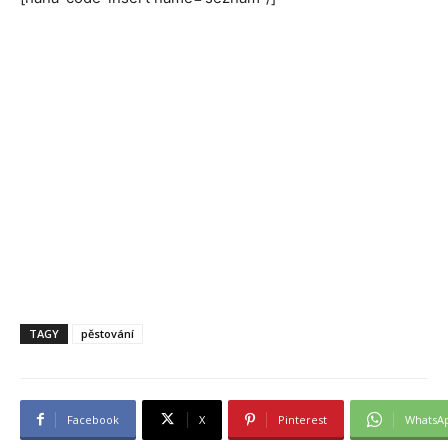
TAGY
pěstování
Facebook
X
Pinterest
WhatsA