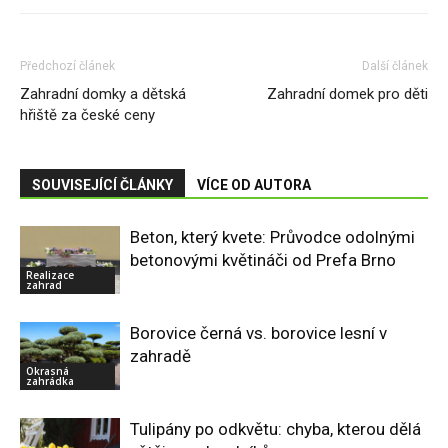
Předchozí článek
Další článek
Zahradní domky a dětská
Zahradní domek pro děti
hřiště za české ceny
SOUVISEJÍCÍ ČLÁNKY
VÍCE OD AUTORA
Beton, který kvete: Průvodce odolnými
betonovými květináči od Prefa Brno
Realizace
zahrad
Borovice černá vs. borovice lesní v
zahradě
Okrasná
zahrádka
Tulipány po odkvětu: chyba, kterou dělá