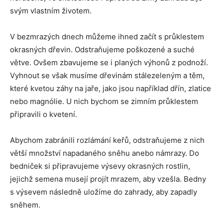
svým vlastním životem.
V bezmrazých dnech můžeme ihned začít s průklestem
okrasných dřevin. Odstraňujeme poškozené a suché
větve. Ovšem zbavujeme se i planých výhonů z podnoží.
Vyhnout se však musíme dřevinám stálezeleným a těm,
které kvetou záhy na jaře, jako jsou například dřín, zlatice
nebo magnólie. U nich bychom se zimním průklestem
připravili o kvetení.
Abychom zabránili rozlámání keřů, odstraňujeme z nich
větší množství napadaného sněhu anebo námrazy. Do
bedniček si připravujeme výsevy okrasných rostlin,
jejichž semena musejí projít mrazem, aby vzešla. Bedny
s výsevem následně uložíme do zahrady, aby zapadly
sněhem.