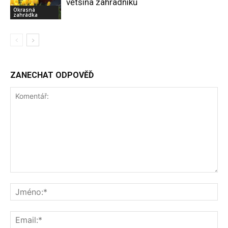
většina zahradníků
Okrasná
zahrádka
ZANECHAT ODPOVĚĎ