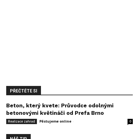
PŘEČTĚTE SI
Beton, který kvete: Průvodce odolnými
betonovými květináči od Prefa Brno
Pěstujeme online
-
14 května, 2026
Realizace zahrad
0
NÁŠ TIP