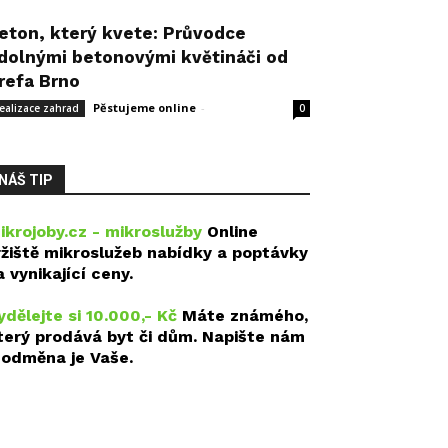
eton, který kvete: Průvodce
dolnými betonovými květináči od
refa Brno
Pěstujeme online
-
14 května, 2026
ealizace zahrad
0
NÁŠ TIP
ikrojoby.cz - mikroslužby
Online
ržiště mikroslužeb nabídky a poptávky
a vynikající ceny.
ydělejte si 10.000,- Kč
Máte známého,
terý prodává byt či dům. Napište nám
 odměna je Vaše.