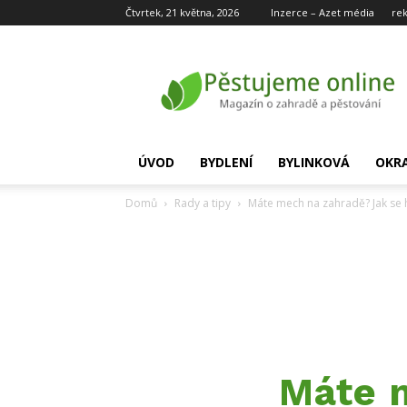
Čtvrtek, 21 května, 2026
Inzerce – Azet média
re
Pěstujeme
online
ÚVOD
BYDLENÍ
BYLINKOVÁ
OKR
Domů
Rady a tipy
Máte mech na zahradě? Jak se 
Máte 