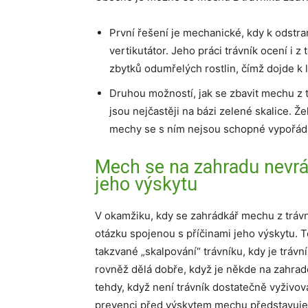
První řešení je mechanické, kdy k odstra
vertikutátor. Jeho práci trávník ocení i 
zbytků odumřelých rostlin, čímž dojde k
Druhou možností, jak se zbavit mechu z tr
jsou nejčastěji na bázi zelené skalice. Ž
mechy se s ním nejsou schopné vypořád
Mech se na zahradu nevrátí
jeho výskytu
V okamžiku, kdy se zahrádkář mechu z trávní
otázku spojenou s příčinami jeho výskytu. T
takzvané „skalpování“ trávníku, kdy je tráv
rovněž dělá dobře, když je někde na zahradě
tehdy, když není trávník dostatečně vyživová
prevenci před výskytem mechu představuje 