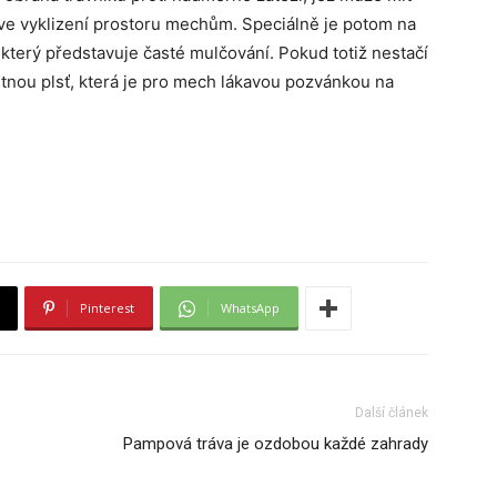
 ve vyklizení prostoru mechům. Speciálně je potom na
 který představuje časté mulčování. Pokud totiž nestačí
stnou plsť, která je pro mech lákavou pozvánkou na
Pinterest
WhatsApp
Další článek
Pampová tráva je ozdobou každé zahrady