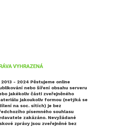
RÁVA VYHRAZENÁ
 2013 - 2024 Pěstujeme online
ublikování nebo šíření obsahu serveru
ebo jakékoliv části zveřejněného
ateriálu jakoukoliv formou (netýká se
dílení na soc. sítích) je bez
ředchozího písemného souhlasu
ydavatele zakázáno. Nevyžádané
iskové zprávy jsou zveřejněné bez