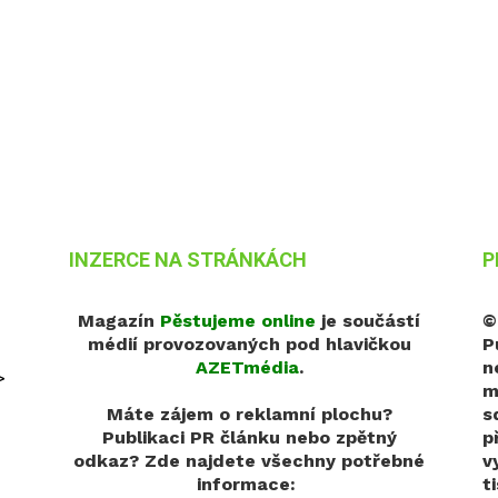
INZERCE NA STRÁNKÁCH
P
Magazín
Pěstujeme online
je součástí
©
médií provozovaných pod hlavičkou
P
AZETmédia
.
n
>
m
Máte zájem o reklamní plochu?
s
Publikaci PR článku nebo zpětný
p
odkaz?
Zde najdete všechny potřebné
v
informace:
t