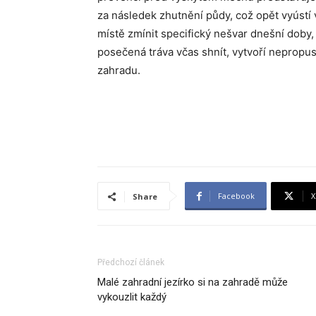
za následek zhutnění půdy, což opět vyústí
místě zmínit specifický nešvar dnešní doby,
posečená tráva včas shnít, vytvoří nepropu
zahradu.
Facebook
X
Share
Předchozí článek
Malé zahradní jezírko si na zahradě může
vykouzlit každý