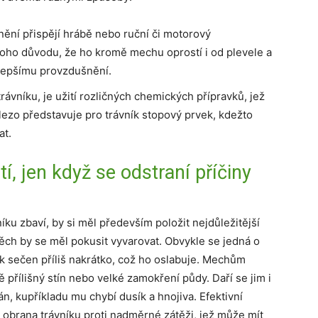
nění přispějí hrábě nebo ruční či motorový
z toho důvodu, že ho kromě mechu oprostí i od plevele a
 lepšímu provzdušnění.
ávníku, je užití rozličných chemických přípravků, jež
elezo představuje pro trávník stopový prvek, kdežto
at.
, jen když se odstraní příčiny
ku zbaví, by si měl především položit nejdůležitější
ěch by se měl pokusit vyvarovat. Obvykle se jedná o
ník sečen příliš nakrátko, což ho oslabuje. Mechům
 přílišný stín nebo velké zamokření půdy. Daří se jim i
n, kupříkladu mu chybí dusík a hnojiva. Efektivní
obrana trávníku proti nadměrné zátěži, jež může mít