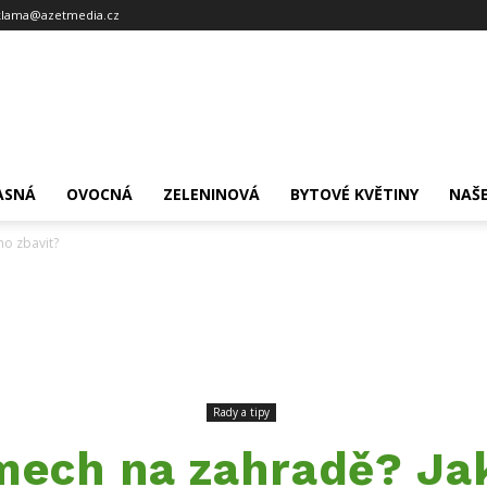
klama@azetmedia.cz
ASNÁ
OVOCNÁ
ZELENINOVÁ
BYTOVÉ KVĚTINY
NAŠE
ho zbavit?
Rady a tipy
mech na zahradě? Jak