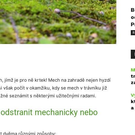
B
o
P
R
M
t
, jímž je pro ně krtek! Mech na zahradě nejen hyzdí
z
si však počít v okamžiku, kdy se mech v trávníku již
V
ožné seznámit s některými užitečnými radami.
k
a
 odstranit mechanicky nebo
it dvěma různými způsoby: