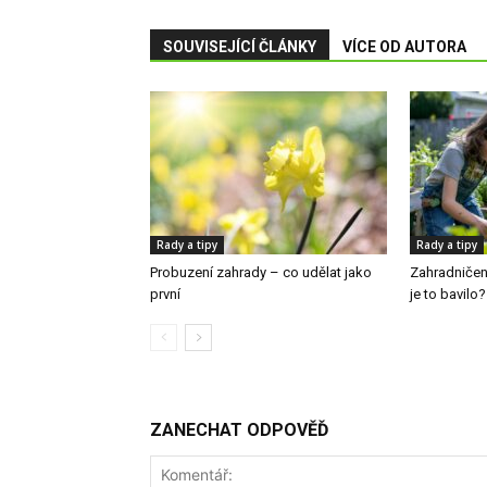
SOUVISEJÍCÍ ČLÁNKY
VÍCE OD AUTORA
Rady a tipy
Rady a tipy
Probuzení zahrady – co udělat jako
Zahradničení
první
je to bavilo?
ZANECHAT ODPOVĚĎ