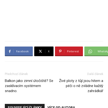
Facebook
X
Pinterest
WhatsA
Předchozí článek
Další článek
Balkon jako zimní útočiště? Se
Živé ploty z tůjí jsou hitem a
zasklívacím systémem
péči o ně zvládne každý
snadno.
zahrádkář
SOUVISEJÍCÍ ČLÁNKY
VÍCE OD AUTORA