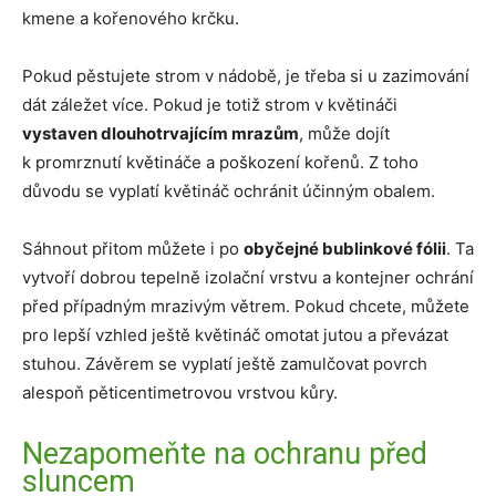
kmene a kořenového krčku.
Pokud pěstujete strom v nádobě, je třeba si u zazimování
dát záležet více. Pokud je totiž strom v květináči
vystaven dlouhotrvajícím mrazům
, může dojít
k promrznutí květináče a poškození kořenů. Z toho
důvodu se vyplatí květináč ochránit účinným obalem.
Sáhnout přitom můžete i po
obyčejné bublinkové fólii
. Ta
vytvoří dobrou tepelně izolační vrstvu a kontejner ochrání
před případným mrazivým větrem. Pokud chcete, můžete
pro lepší vzhled ještě květináč omotat jutou a převázat
stuhou. Závěrem se vyplatí ještě zamulčovat povrch
alespoň pěticentimetrovou vrstvou kůry.
Nezapomeňte na ochranu před
sluncem