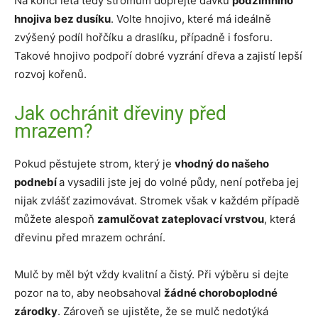
Na konci léta tedy stromům dopřejte dávku
podzimního
hnojiva bez dusíku
. Volte hnojivo, které má ideálně
zvýšený podíl hořčíku a draslíku, případně i fosforu.
Takové hnojivo podpoří dobré vyzrání dřeva a zajistí lepší
rozvoj kořenů.
Jak ochránit dřeviny před
mrazem?
Pokud pěstujete strom, který je
vhodný do našeho
podnebí
a vysadili jste jej do volné půdy, není potřeba jej
nijak zvlášť zazimovávat. Stromek však v každém případě
můžete alespoň
zamulčovat zateplovací vrstvou
, která
dřevinu před mrazem ochrání.
Mulč by měl být vždy kvalitní a čistý. Při výběru si dejte
pozor na to, aby neobsahoval
žádné choroboplodné
zárodky
. Zároveň se ujistěte, že se mulč nedotýká