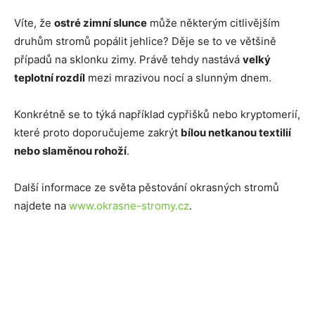
Víte, že
ostré zimní slunce
může některým citlivějším
druhům stromů popálit jehlice? Děje se to ve většině
případů na sklonku zimy. Právě tehdy nastává
velký
teplotní rozdíl
mezi mrazivou nocí a slunným dnem.
Konkrétně se to týká například cypřišků nebo kryptomerií,
které proto doporučujeme zakrýt
bílou netkanou textilií
nebo slaměnou rohoží
.
Další informace ze světa pěstování okrasných stromů
najdete na
www.okrasne-stromy.cz
.