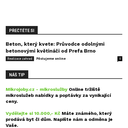
PŘEČTĚTE SI
Beton, který kvete: Průvodce odolnými
betonovými květináči od Prefa Brno
Pěstujeme online
-
14 května, 2026
Realizace zahrad
0
NÁŠ TIP
Mikrojoby.cz - mikroslužby
Online tržiště
mikroslužeb nabídky a poptávky za vynikající
ceny.
Vydělejte si 10.000,- Kč
Máte známého, který
prodává byt či dům. Napište nám a odměna je
Vaše.