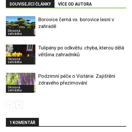
SOUVISEJÍCÍ ČLÁNKY
VÍCE OD AUTORA
Borovice černá vs. borovice lesní v
zahradě
Okrasná
zahrádka
Tulipány po odkvětu: chyba, kterou dělá
většina zahradníků
Okrasná
zahrádka
Podzimní péče o Vistárie: Zajištění
zdravého přezimování
Okrasná
zahrádka
1 KOMENTÁŘ