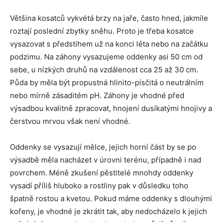
Většina kosatců vykvétá brzy na jaře, často hned, jakmile
roztají poslední zbytky sněhu. Proto je třeba kosatce
vysazovat s předstihem už na konci léta nebo na začátku
podzimu. Na záhony vysazujeme oddenky asi 50 cm od
sebe, u nízkých druhů na vzdálenost cca 25 až 30 cm.
Půda by měla být propustná hlinito-písčitá o neutrálním
nebo mírně zásaditém pH. Záhony je vhodné před
výsadbou kvalitně zpracovat, hnojení dusíkatými hnojivy a
čerstvou mrvou však není vhodné.
Oddenky se vysazují mělce, jejich horní část by se po
výsadbě měla nacházet v úrovni terénu, případně i nad
povrchem. Méně zkušení pěstitelé mnohdy oddenky
vysadí příliš hluboko a rostliny pak v důsledku toho
špatně rostou a kvetou. Pokud máme oddenky s dlouhými
kořeny, je vhodné je zkrátit tak, aby nedocházelo k jejich