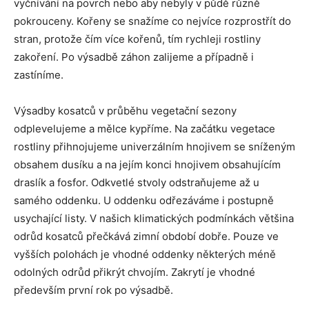
vyčnívání na povrch nebo aby nebyly v půdě různě
pokrouceny. Kořeny se snažíme co nejvíce rozprostřít do
stran, protože čím více kořenů, tím rychleji rostliny
zakoření. Po výsadbě záhon zalijeme a případně i
zastíníme.
Výsadby kosatců v průběhu vegetační sezony
odplevelujeme a mělce kypříme. Na začátku vegetace
rostliny přihnojujeme univerzálním hnojivem se sníženým
obsahem dusíku a na jejím konci hnojivem obsahujícím
draslík a fosfor. Odkvetlé stvoly odstraňujeme až u
samého oddenku. U oddenku odřezáváme i postupně
usychající listy. V našich klimatických podmínkách většina
odrůd kosatců přečkává zimní období dobře. Pouze ve
vyšších polohách je vhodné oddenky některých méně
odolných odrůd přikrýt chvojím. Zakrytí je vhodné
především první rok po výsadbě.