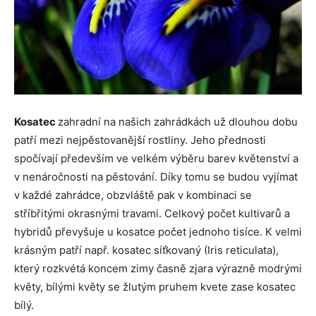
Kosatec
zahradní na našich zahrádkách už dlouhou dobu
patří mezi nejpěstovanější rostliny. Jeho přednosti
spočívají především ve velkém výběru barev květenství a
v nenáročnosti na pěstování. Díky tomu se budou vyjímat
v každé zahrádce, obzvláště pak v kombinaci se
stříbřitými okrasnými travami. Celkový počet kultivarů a
hybridů převyšuje u kosatce počet jednoho tisíce. K velmi
krásným patří např. kosatec síťkovaný (Iris reticulata),
který rozkvétá koncem zimy časně zjara výrazně modrými
květy, bílými květy se žlutým pruhem kvete zase kosatec
bílý.