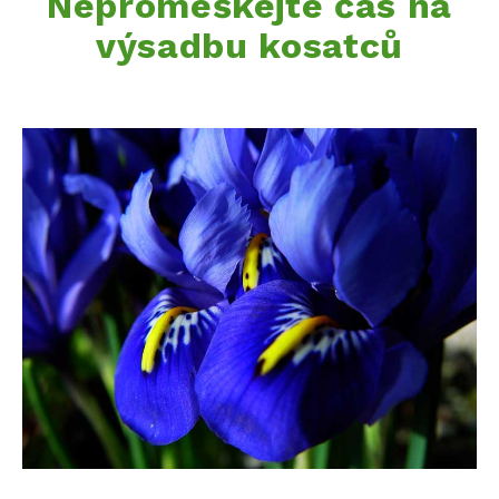
Nepromeškejte čas na
výsadbu kosatců