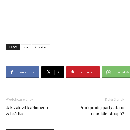
TAGY
iris
kosatec
Facebook
X
Pinterest
WhatsA
Předchozí článek
Další článek
Jak založit květinovou
Proč prodej párty stanů
zahrádku
neustále stoupá?