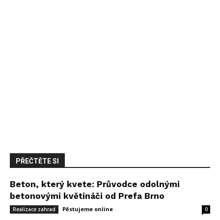
PŘEČTĚTE SI
Beton, který kvete: Průvodce odolnými
betonovými květináči od Prefa Brno
Pěstujeme online
-
14 května, 2026
Realizace zahrad
0