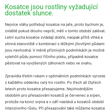
Kosatce jsou rostliny vyžadující
dostatek slunce.
Nejvíce vláhy potřebují kosatce na jaře, proto bychom je,
zvláště pokud dlouho neprší, měli v tomto období zalévat.
Letní sucha kosatce zvládají dobře, naopak příliš vlhká a
stinná stanoviště v kombinaci s těžkými jílovitými půdami
jsou nevhodná. V méně příznivých podmínkách je možné
vylehčit půdu pomocí říčního písku, případně kosatce
pěstovat na vyvýšených záhonech nebo ve svahu.
Zpravidla třetím rokem v optimálních podmínkách vyroste
z každého oddenku celý trs rostlin. Po třech až čtyřech
letech proto kosatce přesazujeme. Nejvhodnějším
obdobím pro přesazování kosatců je červenec a srpen,
protože na konci srpna a v září nastává u kosatců období
intenzivního růstu. Při přesazování také můžeme kosatce