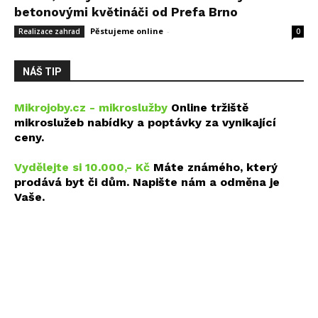
betonovými květináči od Prefa Brno
Pěstujeme online
-
14 května, 2026
Realizace zahrad
0
NÁŠ TIP
Mikrojoby.cz - mikroslužby
Online tržiště
mikroslužeb nabídky a poptávky za vynikající
ceny.
Vydělejte si 10.000,- Kč
Máte známého, který
prodává byt či dům. Napište nám a odměna je
Vaše.