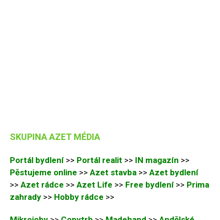
SKUPINA AZET MÉDIA
Portál bydlení
>>
Portál realit
>>
IN magazín
>>
Pěstujeme online
>>
Azet stavba
>>
Azet bydlení
>>
Azet rádce
>>
Azet Life
>>
Free bydlení
>>
Prima
zahrady
>>
Hobby rádce
>>
Mikrojoby
>>
Copytrh
>>
Madehand
>>
Andělské