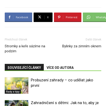
Facebook
X
Pinterest
WhatsA
Předchozí článek
Další článek
Stromky a keře sázíme na
Bylinky za zimním oknem
podzim
SOUVISEJÍCÍ ČLÁNKY
VÍCE OD AUTORA
Probuzení zahrady – co udělat jako
první
Rady a tipy
Zahradničení s dětmi: Jak na to, aby je