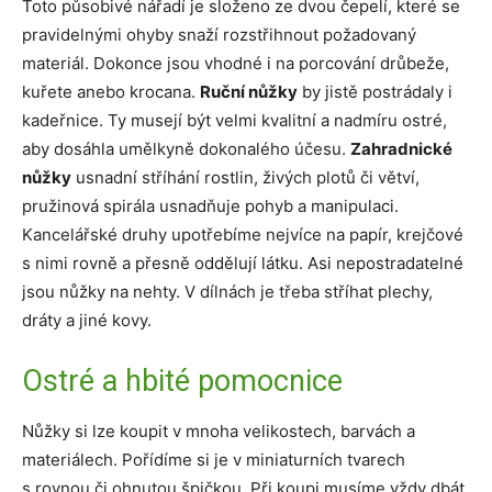
Toto působivé nářadí je složeno ze dvou čepelí, které se
pravidelnými ohyby snaží rozstřihnout požadovaný
materiál. Dokonce jsou vhodné i na porcování drůbeže,
kuřete anebo krocana.
Ruční nůžky
by jistě postrádaly i
kadeřnice. Ty musejí být velmi kvalitní a nadmíru ostré,
aby dosáhla umělkyně dokonalého účesu.
Zahradnické
nůžky
usnadní stříhání rostlin, živých plotů či větví,
pružinová spirála usnadňuje pohyb a manipulaci.
Kancelářské druhy upotřebíme nejvíce na papír, krejčové
s nimi rovně a přesně oddělují látku. Asi nepostradatelné
jsou nůžky na nehty. V dílnách je třeba stříhat plechy,
dráty a jiné kovy.
Ostré a hbité pomocnice
Nůžky si lze koupit v mnoha velikostech, barvách a
materiálech. Pořídíme si je v miniaturních tvarech
s rovnou či ohnutou špičkou. Při koupi musíme vždy dbát