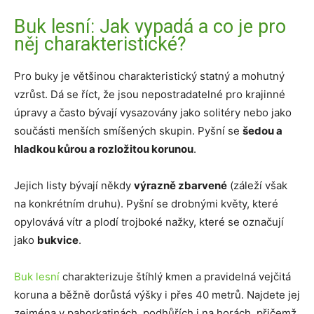
Buk lesní: Jak vypadá a co je pro
něj charakteristické?
Pro buky je většinou charakteristický statný a mohutný
vzrůst. Dá se říct, že jsou nepostradatelné pro krajinné
úpravy a často bývají vysazovány jako solitéry nebo jako
součásti menších smíšených skupin. Pyšní se
šedou a
hladkou kůrou a rozložitou korunou
.
Jejich listy bývají někdy
výrazně zbarvené
(záleží však
na konkrétním druhu). Pyšní se drobnými květy, které
opylovává vítr a plodí trojboké nažky, které se označují
jako
bukvice
.
Buk lesní
charakterizuje štíhlý kmen a pravidelná vejčitá
koruna a běžně dorůstá výšky i přes 40 metrů. Najdete jej
zejména v pahorkatinách, podhůřích i na horách, přičemž