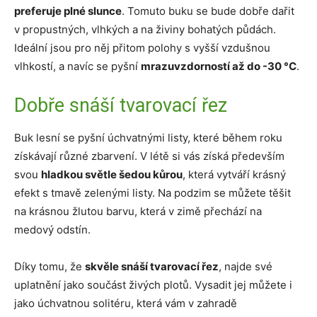
preferuje plné slunce
. Tomuto buku se bude dobře dařit
v propustných, vlhkých a na živiny bohatých půdách.
Ideální jsou pro něj přitom polohy s vyšší vzdušnou
vlhkostí, a navíc se pyšní
mrazuvzdorností až do -30 °C
.
Dobře snáší tvarovací řez
Buk lesní se pyšní úchvatnými listy, které během roku
získávají různé zbarvení. V létě si vás získá především
svou
hladkou světle šedou kůrou
, která vytváří krásný
efekt s tmavě zelenými listy. Na podzim se můžete těšit
na krásnou žlutou barvu, která v zimě přechází na
medový odstín.
Díky tomu, že
skvěle snáší tvarovací řez
, najde své
uplatnění jako součást živých plotů. Vysadit jej můžete i
jako úchvatnou solitéru, která vám v zahradě