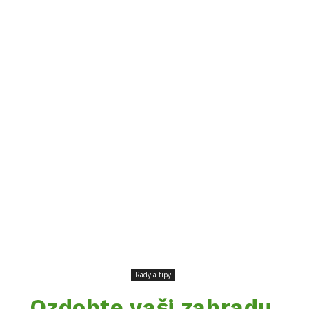
Rady a tipy
Ozdobte vaši zahradu.