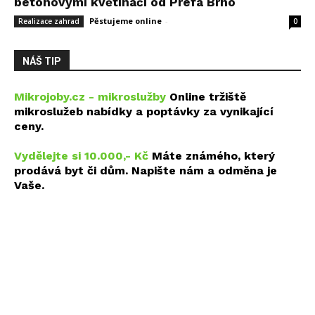
betonovými květináči od Prefa Brno
Pěstujeme online
-
14 května, 2026
Realizace zahrad
0
NÁŠ TIP
Mikrojoby.cz - mikroslužby
Online tržiště
mikroslužeb nabídky a poptávky za vynikající
ceny.
Vydělejte si 10.000,- Kč
Máte známého, který
prodává byt či dům. Napište nám a odměna je
Vaše.