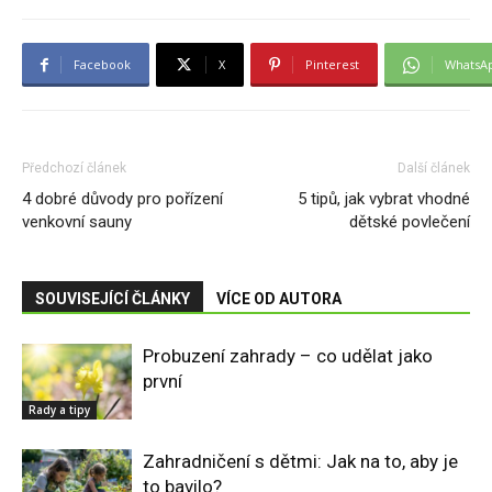
Facebook
X
Pinterest
WhatsA
Předchozí článek
Další článek
4 dobré důvody pro pořízení
5 tipů, jak vybrat vhodné
venkovní sauny
dětské povlečení
SOUVISEJÍCÍ ČLÁNKY
VÍCE OD AUTORA
Probuzení zahrady – co udělat jako
první
Rady a tipy
Zahradničení s dětmi: Jak na to, aby je
to bavilo?