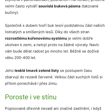
velmi často vytváří
souvislá buková pásma
(takzvané
bučiny).
Společně s dubem tvoří buk lesní podstatnou část našich
listnatých a smíšených lesů. Díky do všech stran
rozrostlému kořenovému systému
je velmi dobře
ukotven k zemi, a netrpí proto na žádné vývraty. Navíc
vám bude dělat radost po mnoho let. Běžně se dožívá
věku 200-400 let.
Jeho
lesklé tmavě zelené listy
se postupem času
zbarvují do rezavě červené. Velkou část suchých listů si
přitom ponechává i přes zimu.
Poroste i ve stínu
Popisované dřevině nevadí ani značné zastínění, i když