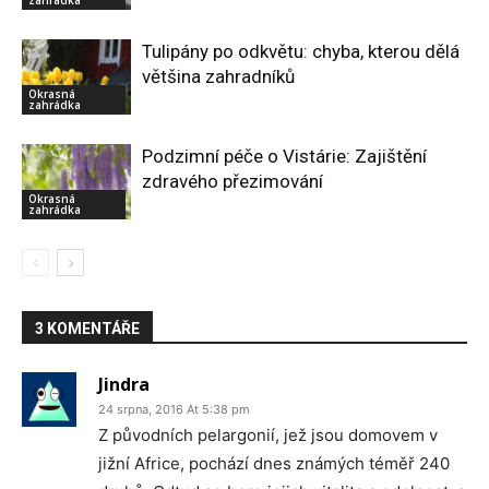
Tulipány po odkvětu: chyba, kterou dělá
většina zahradníků
Okrasná
zahrádka
Podzimní péče o Vistárie: Zajištění
zdravého přezimování
Okrasná
zahrádka
3 KOMENTÁŘE
Jindra
24 srpna, 2016 At 5:38 pm
Z původních pelargonií, jež jsou domovem v
jižní Africe, pochází dnes známých téměř 240