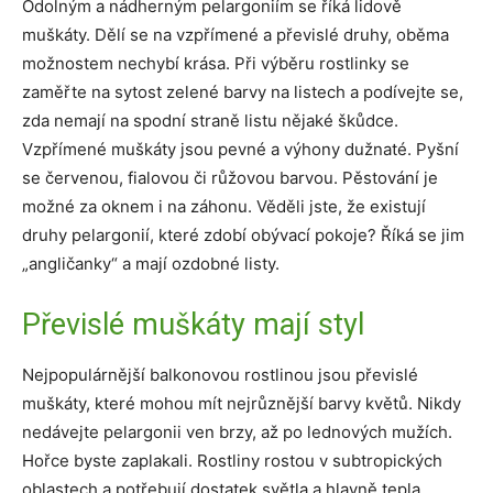
Odolným a nádherným pelargoniím se říká lidově
muškáty. Dělí se na vzpřímené a převislé druhy, oběma
možnostem nechybí krása. Při výběru rostlinky se
zaměřte na sytost zelené barvy na listech a podívejte se,
zda nemají na spodní straně listu nějaké škůdce.
Vzpřímené muškáty jsou pevné a výhony dužnaté. Pyšní
se červenou, fialovou či růžovou barvou. Pěstování je
možné za oknem i na záhonu. Věděli jste, že existují
druhy pelargonií, které zdobí obývací pokoje? Říká se jim
„angličanky“ a mají ozdobné listy.
Převislé muškáty mají styl
Nejpopulárnější balkonovou rostlinou jsou převislé
muškáty, které mohou mít nejrůznější barvy květů. Nikdy
nedávejte pelargonii ven brzy, až po lednových mužích.
Hořce byste zaplakali. Rostliny rostou v subtropických
oblastech a potřebují dostatek světla a hlavně tepla.