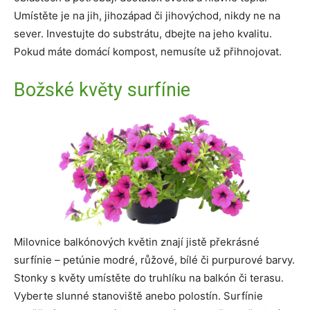
Umístěte je na jih, jihozápad či jihovýchod, nikdy ne na
sever. Investujte do substrátu, dbejte na jeho kvalitu.
Pokud máte domácí kompost, nemusíte už přihnojovat.
Božské květy surfínie
Milovnice balkónových květin znají jistě překrásné
surfínie – petúnie modré, růžové, bílé či purpurové barvy.
Stonky s květy umístěte do truhlíku na balkón či terasu.
Vyberte slunné stanoviště anebo polostín. Surfínie