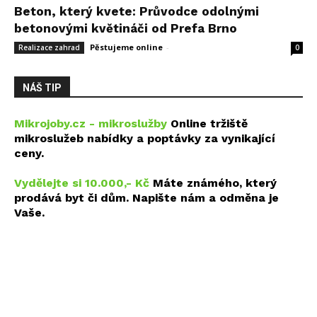
Beton, který kvete: Průvodce odolnými
betonovými květináči od Prefa Brno
Pěstujeme online
-
14 května, 2026
Realizace zahrad
0
NÁŠ TIP
Mikrojoby.cz - mikroslužby
Online tržiště
mikroslužeb nabídky a poptávky za vynikající
ceny.
Vydělejte si 10.000,- Kč
Máte známého, který
prodává byt či dům. Napište nám a odměna je
Vaše.