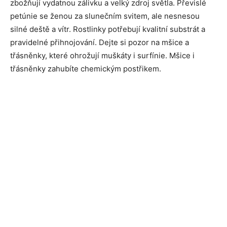
zbožňují vydatnou zálivku a velký zdroj světla. Převislé
petúnie se ženou za slunečním svitem, ale nesnesou
silné deště a vítr. Rostlinky potřebují kvalitní substrát a
pravidelné přihnojování. Dejte si pozor na mšice a
třásněnky, které ohrožují muškáty i surfínie. Mšice i
třásněnky zahubíte chemickým postřikem.