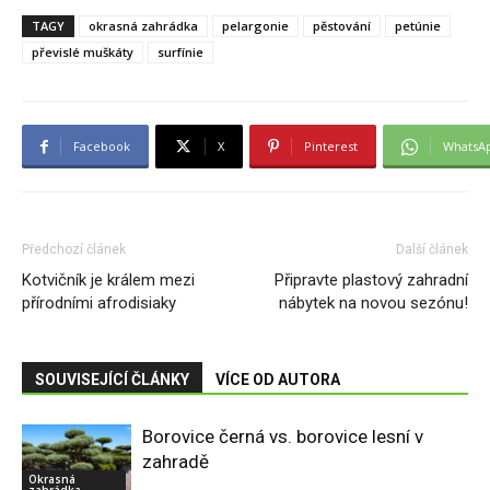
TAGY
okrasná zahrádka
pelargonie
pěstování
petúnie
převislé muškáty
surfínie
Facebook
X
Pinterest
WhatsA
Předchozí článek
Další článek
Kotvičník je králem mezi
Připravte plastový zahradní
přírodními afrodisiaky
nábytek na novou sezónu!
SOUVISEJÍCÍ ČLÁNKY
VÍCE OD AUTORA
Borovice černá vs. borovice lesní v
zahradě
Okrasná
zahrádka