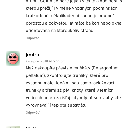
druhů. Odtud se bere jejich vitalita a odolnost, s
kterou přežijí i v méně vhodných podmínkách:
krátkodobé, několikadenní sucho je neumoří,
porostou a pokvetou, ať máte balkon nebo okna
orientovaná na kteroukoliv stranu.
Odpověď
Jindra
24 srpna, 2016 At 5:38 pm
Než nakoupíte převislé muškáty (Pelargonium
peltatum), zkontrolujte truhlíky, které pro
výsadbu máte. Ideální jsou samozavlažovací
truhlíky s třemi až pěti knoty, které v letních
vedrech nejen zajišťují plynulý přísun vláhy, ale
vyrovnávají i teplotu substrátu.
Odpověď