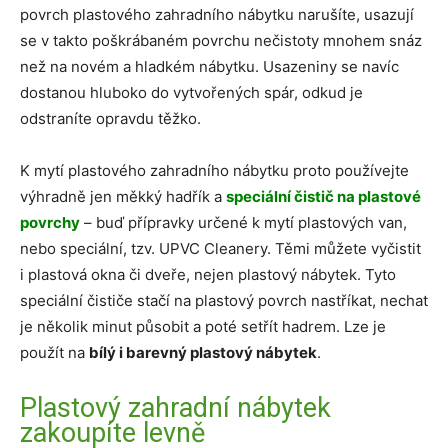
povrch plastového zahradního nábytku narušíte, usazují
se v takto poškrábaném povrchu nečistoty mnohem snáz
než na novém a hladkém nábytku. Usazeniny se navíc
dostanou hluboko do vytvořených spár, odkud je
odstraníte opravdu těžko.
K mytí plastového zahradního nábytku proto používejte
výhradně jen měkký hadřík a
speciální čistič na plastové
povrchy
– buď přípravky určené k mytí plastových van,
nebo speciální, tzv. UPVC Cleanery. Těmi můžete vyčistit
i plastová okna či dveře, nejen plastový nábytek. Tyto
speciální čističe stačí na plastový povrch nastříkat, nechat
je několik minut působit a poté setřít hadrem. Lze je
použít na
bílý i barevný plastový nábytek
.
Plastový zahradní nábytek
zakoupíte levně