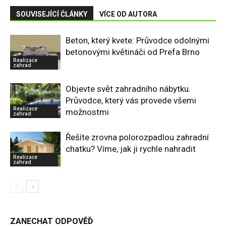
SOUVISEJÍCÍ ČLÁNKY
VÍCE OD AUTORA
Beton, který kvete: Průvodce odolnými
betonovými květináči od Prefa Brno
Realizace
zahrad
Objevte svět zahradního nábytku.
Průvodce, který vás provede všemi
Realizace
možnostmi
zahrad
Řešíte zrovna polorozpadlou zahradní
chatku? Víme, jak ji rychle nahradit
Realizace
zahrad
ZANECHAT ODPOVĚĎ