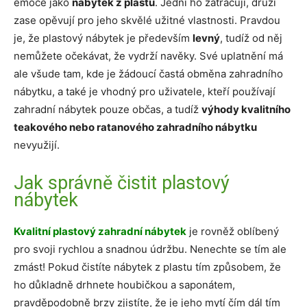
emoce jako
nábytek z plastu
. Jedni ho zatracují, druzí
zase opěvují pro jeho skvělé užitné vlastnosti. Pravdou
je, že plastový nábytek je především
levný
, tudíž od něj
nemůžete očekávat, že vydrží navěky. Své uplatnění má
ale všude tam, kde je žádoucí častá obměna zahradního
nábytku, a také je vhodný pro uživatele, kteří používají
zahradní nábytek pouze občas, a tudíž
výhody kvalitního
teakového nebo ratanového zahradního nábytku
nevyužijí.
Jak správně čistit plastový
nábytek
Kvalitní plastový zahradní nábytek
je rovněž oblíbený
pro svoji rychlou a snadnou údržbu. Nenechte se tím ale
zmást! Pokud čistíte nábytek z plastu tím způsobem, že
ho důkladně drhnete houbičkou a saponátem,
pravděpodobně brzy zjistíte, že je jeho mytí čím dál tím