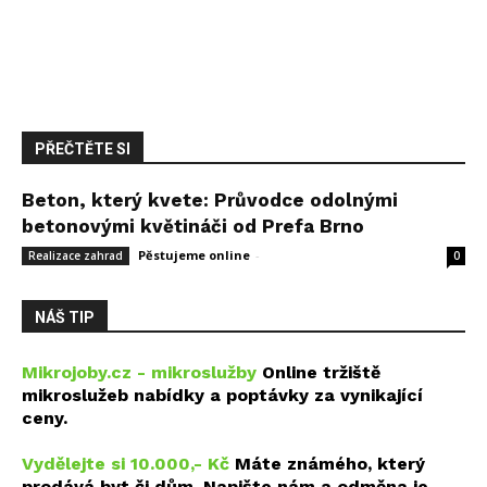
PŘEČTĚTE SI
Beton, který kvete: Průvodce odolnými
betonovými květináči od Prefa Brno
Pěstujeme online
-
14 května, 2026
Realizace zahrad
0
NÁŠ TIP
Mikrojoby.cz - mikroslužby
Online tržiště
mikroslužeb nabídky a poptávky za vynikající
ceny.
Vydělejte si 10.000,- Kč
Máte známého, který
prodává byt či dům. Napište nám a odměna je