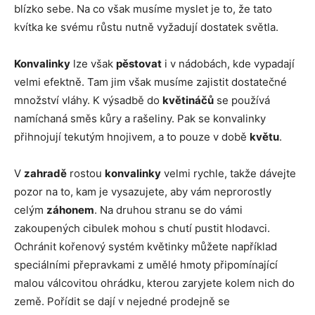
blízko sebe. Na co však musíme myslet je to, že tato
kvítka ke svému růstu nutně vyžadují dostatek světla.
Konvalinky
lze však
pěstovat
i v nádobách, kde vypadají
velmi efektně. Tam jim však musíme zajistit dostatečné
množství vláhy. K výsadbě do
květináčů
se používá
namíchaná směs kůry a rašeliny. Pak se konvalinky
přihnojují tekutým hnojivem, a to pouze v době
květu
.
V
zahradě
rostou
konvalinky
velmi rychle, takže dávejte
pozor na to, kam je vysazujete, aby vám neprorostly
celým
záhonem
. Na druhou stranu se do vámi
zakoupených cibulek mohou s chutí pustit hlodavci.
Ochránit kořenový systém květinky můžete například
speciálními přepravkami z umělé hmoty připomínající
malou válcovitou ohrádku, kterou zaryjete kolem nich do
země. Pořídit se dají v nejedné prodejně se