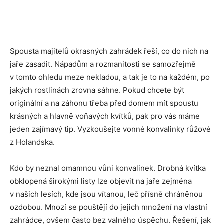
Spousta majitelů okrasných zahrádek řeší, co do nich na
jaře zasadit. Nápadům a rozmanitosti se samozřejmě
v tomto ohledu meze nekladou, a tak je to na každém, po
jakých rostlinách zrovna sáhne. Pokud chcete být
originální a na záhonu třeba před domem mít spoustu
krásných a hlavně voňavých kvítků, pak pro vás máme
jeden zajímavý tip. Vyzkoušejte vonné konvalinky růžové
z Holandska.
Kdo by neznal omamnou vůni konvalinek. Drobná kvítka
obklopená širokými listy lze objevit na jaře zejména
v našich lesích, kde jsou vítanou, leč přísně chráněnou
ozdobou. Mnozí se pouštějí do jejich množení na vlastní
zahrádce, ovšem často bez valného úspěchu. Řešení, jak