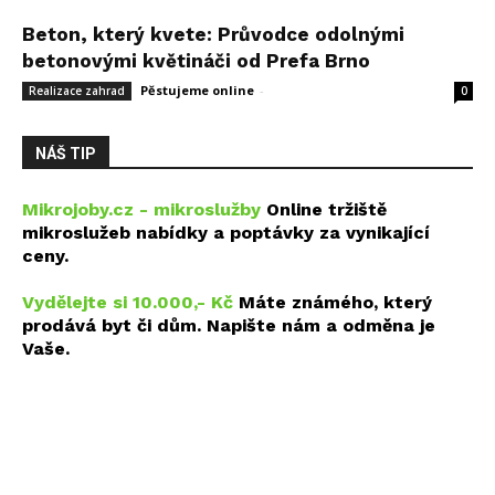
Beton, který kvete: Průvodce odolnými
betonovými květináči od Prefa Brno
Pěstujeme online
-
14 května, 2026
Realizace zahrad
0
NÁŠ TIP
Mikrojoby.cz - mikroslužby
Online tržiště
mikroslužeb nabídky a poptávky za vynikající
ceny.
Vydělejte si 10.000,- Kč
Máte známého, který
prodává byt či dům. Napište nám a odměna je
Vaše.