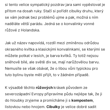
si tento velice sympatický pozdrav jara sami vypěstovat je
přitom na dosah ruky. Stačí si pořídit cibulky druhu, který
se vám jednak bez problémů ujme a pak, možná s ním
naděláte větší parádu. Jedná se o konvalinky vonné
růžové z Holandska.
Jak už název napovídá, rozdíl mezi zmíněnou odrůdou
okrasného kvítka a klasickými konvalinkami, se kterými se
můžete potkat v lesích, je barva kvítků. Ty totiž nejsou
sněhově bílé, ale světě div se, mají narůžovělou barvu.
Nemusíte se však obávat, že o libou vůni typickou pro
tuto bylinu byste měli přijít, to v žádném případě.
K výsadbě těchto
růžových
krásek původem ze
severozápadní Evropy připravíme půdu nejlépe tak, že ji
do hloubky zryjeme a promícháme ji s
kompostem
,
listovkou nebo hnojem.
Cibulky
je velice dobré sadit