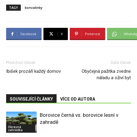
TAGY
konvalinky
Facebook
X
Pinterest
WhatsA
Předchozí článek
Další článek
Ibišek prozáří každý domov
Obyčejná pažitka zvedne
náladu a oživí byt
SOUVISEJÍCÍ ČLÁNKY
VÍCE OD AUTORA
Borovice černá vs. borovice lesní v
zahradě
Okrasná
zahrádka