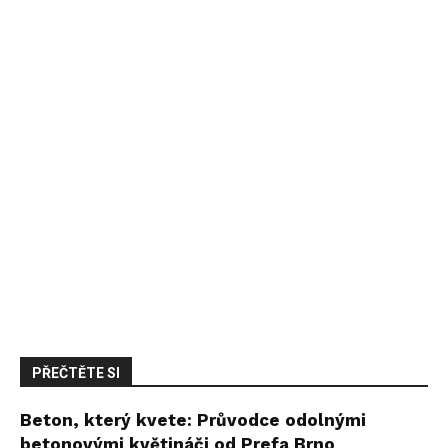
PŘEČTĚTE SI
Beton, který kvete: Průvodce odolnými
betonovými květináči od Prefa Brno