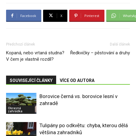
Facebook
X
Pinterest
WhatsA
Předchozí článek
Další článek
Kopaná, nebo vrtaná studna?
Ředkvičky – pěstování a druhy
V čem je vlastně rozdíl?
SOUVISEJÍCÍ ČLÁNKY
VÍCE OD AUTORA
Borovice černá vs. borovice lesní v
zahradě
Okrasná
zahrádka
Tulipány po odkvětu: chyba, kterou dělá
většina zahradníků