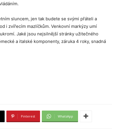
vládáním.
tním sluncem, jen tak budete se svými přáteli a
vhod i zvířecím mazlíčkům. Venkovní markýzy umí
kromí. Jaké jsou nejsilnější stránky užitečného
 německé a italské komponenty, záruka 4 roky, snadná
Pinterest
WhatsApp