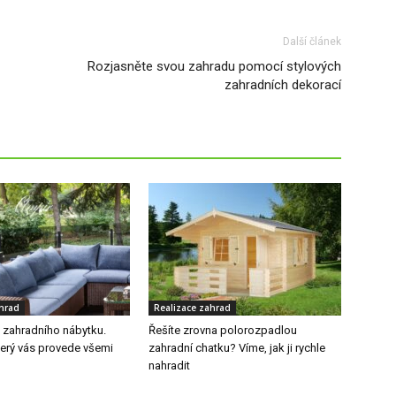
Další článek
Rozjasněte svou zahradu pomocí stylových
zahradních dekorací
ahrad
Realizace zahrad
t zahradního nábytku.
Řešíte zrovna polorozpadlou
terý vás provede všemi
zahradní chatku? Víme, jak ji rychle
nahradit