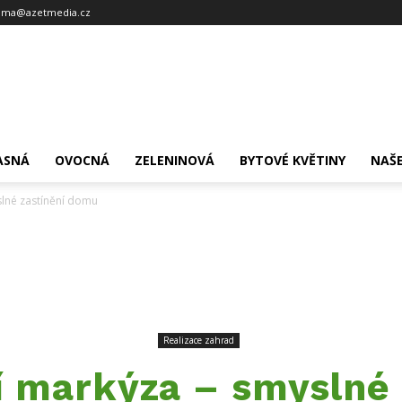
ama@azetmedia.cz
ASNÁ
OVOCNÁ
ZELENINOVÁ
BYTOVÉ KVĚTINY
NAŠE
lné zastínění domu
Realizace zahrad
 markýza – smyslné 