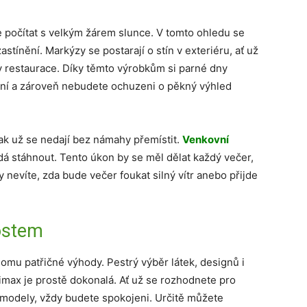
e počítat s velkým žárem slunce. V tomto ohledu se
stínění. Markýzy se postarají o stín v exteriéru, ať už
y restaurace. Díky těmto výrobkům si parné dny
ání a zároveň nebudete ochuzeni o pěkný výhled
jak už se nedají bez námahy přemístit.
Venkovní
 dá stáhnout. Tento úkon by se měl dělat každý večer,
y nevíte, zda bude večer foukat silný vítr anebo přijde
ostem
mu patřičné výhody. Pestrý výběr látek, designů i
imax je prostě dokonalá. Ať už se rozhodnete pro
é modely, vždy budete spokojeni. Určitě můžete