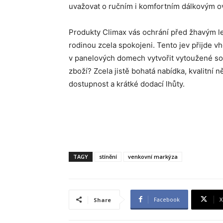
uvažovat o ručním i komfortním dálkovým o
Produkty Climax vás ochrání před žhavým le
rodinou zcela spokojeni. Tento jev přijde 
v panelových domech vytvořit vytoužené sou
zboží? Zcela jistě bohatá nabídka, kvalitní
dostupnost a krátké dodací lhůty.
TAGY
stínění
venkovní markýza
Facebook
X
Share