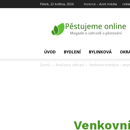
Pátek, 22 května, 2026
Inzerce – Azet média
rekl
Pěstujeme
online
ÚVOD
BYDLENÍ
BYLINKOVÁ
OKR
Domů
Realizace zahrad
Venkovní markýza – smys
Venkovní