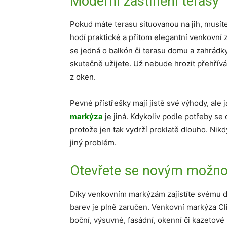
Moderní zastínění terasy
Pokud máte terasu situovanou na jih, musít
hodí praktické a přitom elegantní venkovní za
se jedná o balkón či terasu domu a zahrádk
skutečně užijete. Už nebude hrozit přehřív
z oken.
Pevné přístřešky mají jistě své výhody, ale 
markýza
je jiná. Kdykoliv podle potřeby se
protože jen tak vydrží proklatě dlouho. Nikd
jiný problém.
Otevřete se novým možn
Díky venkovním markýzám zajistíte svému do
barev je plně zaručen. Venkovní markýza Cl
boční, výsuvné, fasádní, okenní či kazetov