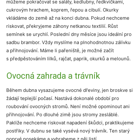
můžeme pokračovat se saláty, kedlubny, ředkvičkami,
cukrovým hrachem, koprem, řepou a cibulí. Okurky
vkládáme do země až na konci dubna. Pokud nechceme
riskovat, překryjeme záhony netkanou textilií. Růst
semínek se urychlí. Poslední dny měsíce jsou ideální pro
sadbu brambor. Vždy myslíme na plnohodnotnou zálivku
a přihnojování. Máme li pařeniště, je možné začít
s předpěstováním lilků, rajčat, paprik, okurků a melounů.
Ovocná zahrada a trávník
Během dubna vysazujeme ovocné dřeviny, jen broskve si
žádají teplejší počasí. Nastává dokonalé období pro
roubování ovocných stromů. Není možné opominout ani
přihnojování. Po dlouhé zimě jsou stromy zesláblé.
Pakliže nechceme riskovat napadení škůdci, praktikujeme
postřiky. V dubnu se také vysévá nový trávník. Ten starý
poprvé posekáme a vyhrabeme z něj listí.