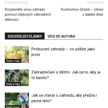
Předchozí článek
Další článek
Rozjasněte svou zahradu
Kustovnice čínská – zdraví
pomocí stylových zahradních
z daleké Asie
dekorací
SOUVISEJÍCÍ ČLÁNKY
VÍCE OD AUTORA
Probuzení zahrady – co udělat jako
první
Rady a tipy
Zahradničení s dětmi: Jak na to, aby je
to bavilo?
Rady a tipy
Jak se starat o zahradu, aby přežila i
parné léto?
Rady a tipy