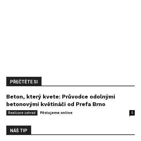
PŘEČTĚTE SI
Beton, který kvete: Průvodce odolnými
betonovými květináči od Prefa Brno
Pěstujeme online
-
14 května, 2026
Realizace zahrad
0
NÁŠ TIP