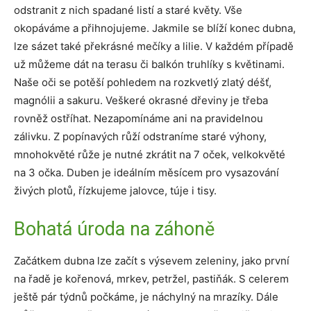
odstranit z nich spadané listí a staré květy. Vše
okopáváme a přihnojujeme. Jakmile se blíží konec dubna,
lze sázet také překrásné mečíky a lilie. V každém případě
už můžeme dát na terasu či balkón truhlíky s květinami.
Naše oči se potěší pohledem na rozkvetlý zlatý déšť,
magnólii a sakuru. Veškeré okrasné dřeviny je třeba
rovněž ostříhat. Nezapomínáme ani na pravidelnou
zálivku. Z popínavých růží odstraníme staré výhony,
mnohokvěté růže je nutné zkrátit na 7 oček, velkokvěté
na 3 očka. Duben je ideálním měsícem pro vysazování
živých plotů, řízkujeme jalovce, túje i tisy.
Bohatá úroda na záhoně
Začátkem dubna lze začít s výsevem zeleniny, jako první
na řadě je kořenová, mrkev, petržel, pastiňák. S celerem
ještě pár týdnů počkáme, je náchylný na mrazíky. Dále