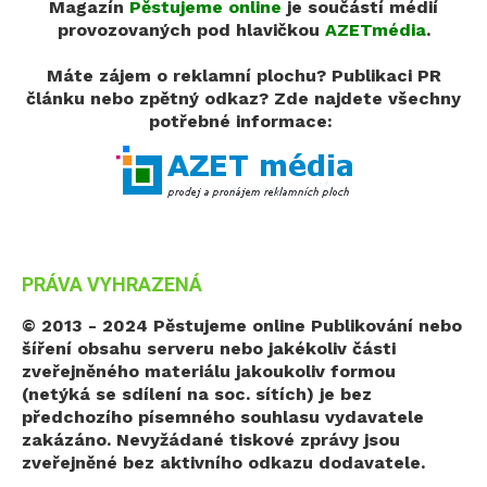
Magazín
Pěstujeme online
je součástí médií
provozovaných pod hlavičkou
AZETmédia
.
Máte zájem o reklamní plochu? Publikaci PR
článku nebo zpětný odkaz?
Zde najdete všechny
potřebné informace:
PRÁVA VYHRAZENÁ
© 2013 - 2024 Pěstujeme online
Publikování nebo
šíření obsahu serveru nebo jakékoliv části
zveřejněného materiálu jakoukoliv formou
(netýká se sdílení na soc. sítích) je bez
předchozího písemného souhlasu vydavatele
zakázáno. Nevyžádané tiskové zprávy jsou
zveřejněné bez aktivního odkazu dodavatele.