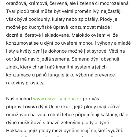
oranžová, krémová, červená, ale i zelená či modrozelená.
Tvar plodů také může být velmi proměnlivý, nejčastěji
však bývá podlouhlý, kulatý nebo zploštělý. Plody je
možné po kuchyňské úpravě konzumovat mladé i
dozrálé, čerstvé i skladované. Málokdo ovšem ví, že
konzumovat se u dýní po uvaření mohou i výhony a mladé
listy a květy dýní je dokonce možné jíst syrové. Většina
odrůd má navíc jedlá semena. Semena dýní obsahují
zinek, který chrání náš imunitní systém a jejich
konzumace u pánů funguje jako výborná prevence
rakoviny prostaty.
Náš obchod
www.osiva-semena.cz
pro Vás
připravil
osiva
dýní Uchiki kuri, jejíž plody mají zářivě
oranžovou barvou a chutí lehce připomínají kaštany, dále
dýně muškátové s tmavě zelenými plody a dýně
Hokkaido, jejíž plody mezi dýněmi mají nejširší využití.