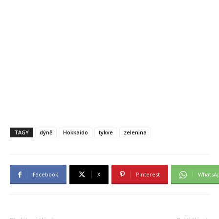
TAGY
dýně
Hokkaido
tykve
zelenina
Facebook
X
Pinterest
WhatsA