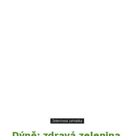
Zeleninová zahrádka
Dýně: zdravá zelenina,