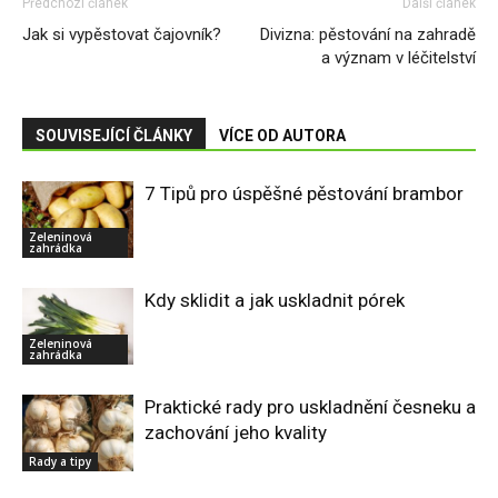
Předchozí článek
Další článek
Jak si vypěstovat čajovník?
Divizna: pěstování na zahradě
a význam v léčitelství
SOUVISEJÍCÍ ČLÁNKY
VÍCE OD AUTORA
7 Tipů pro úspěšné pěstování brambor
Zeleninová
zahrádka
Kdy sklidit a jak uskladnit pórek
Zeleninová
zahrádka
Praktické rady pro uskladnění česneku a
zachování jeho kvality
Rady a tipy