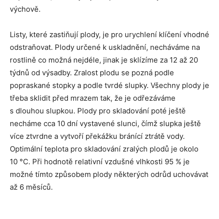
výchově.
Listy, které zastiňují plody, je pro urychlení klíčení vhodné
odstraňovat. Plody určené k uskladnění, necháváme na
rostlině co možná nejdéle, jinak je sklízíme za 12 až 20
týdnů od výsadby. Zralost plodu se pozná podle
popraskané stopky a podle tvrdé slupky. Všechny plody je
třeba sklidit před mrazem tak, že je odřezáváme
s dlouhou slupkou. Plody pro skladování poté ještě
necháme cca 10 dní vystavené slunci, čímž slupka ještě
více ztvrdne a vytvoří překážku bránící ztrátě vody.
Optimální teplota pro skladování zralých plodů je okolo
10 °C. Při hodnotě relativní vzdušné vlhkosti 95 % je
možné tímto způsobem plody některých odrůd uchovávat
až 6 měsíců.