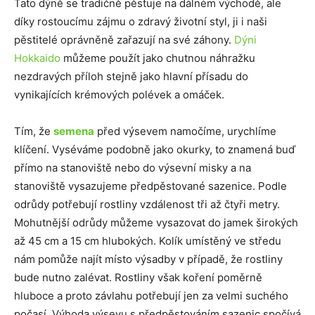
Tato dýně se tradičně pěstuje na dálném východě, ale
díky rostoucímu zájmu o zdravý životní styl, ji i naši
pěstitelé oprávněně zařazují na své záhony.
Dýni
Hokkaido
můžeme použít jako chutnou náhražku
nezdravých příloh stejně jako hlavní přísadu do
vynikajících krémových polévek a omáček.
Tím, že
semena
před výsevem namočíme, urychlíme
klíčení. Vyséváme podobně jako okurky, to znamená buď
přímo na stanoviště nebo do výsevní misky a na
stanoviště vysazujeme předpěstované sazenice. Podle
odrůdy potřebují rostliny vzdálenost tři až čtyři metry.
Mohutnější odrůdy můžeme vysazovat do jamek širokých
až 45 cm a 15 cm hlubokých. Kolík umístěný ve středu
nám pomůže najít místo výsadby v případě, že rostliny
bude nutno zalévat. Rostliny však koření poměrně
hluboce a proto závlahu potřebují jen za velmi suchého
počasí. Výhoda výsevu s předpěstováním sazenic spočívá