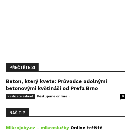
PŘEČTĚTE SI
Beton, který kvete: Průvodce odolnými
betonovými květináči od Prefa Brno
Pěstujeme online
-
14 května, 2026
Realizace zahrad
0
NÁŠ TIP
Mikrojoby.cz - mikroslužby
Online tržiště