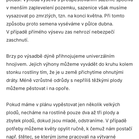
v menším zaplevelení pozemku, sazenice však musíme
vysazovat po zmrzlých, tzn. na konci května. Při tomto
způsobu proto semena vyséváme v půlce dubna.
V případě přímého výsevu zas nehrozí nebezpečí
zaschnutí.
Brzy po výsadbě dýně přihnojujeme univerzálním
hnojivem. Jejich výhony můžeme vyvádět do kruhu kolem
stonku rostliny tím, že je u země přichytíme ohnutými
dráty. Méně vzrůstné odrůdy s nepříliš těžkými plody
můžeme pěstovat i na opoře.
Pokud máme v plánu vypěstovat jen několik velkých
plodů, necháme na rostlině pouze dva až tři plody a
zbytek plodů, dokud jsou mladé, odstraníme. V případě
potřeby můžeme květy opylit ručně, k čemuž nám postačí
např. štětec, se kterým jsme pracovali na výtvarné