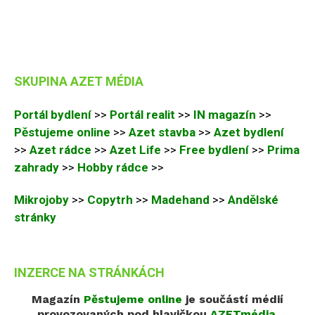
SKUPINA AZET MÉDIA
Portál bydlení
>>
Portál realit
>>
IN magazín
>>
Pěstujeme online
>>
Azet stavba
>>
Azet bydlení
>>
Azet rádce
>>
Azet Life
>>
Free bydlení
>>
Prima
zahrady
>>
Hobby rádce
>>
Mikrojoby
>>
Copytrh
>>
Madehand
>>
Andělské
stránky
INZERCE NA STRÁNKÁCH
Magazín
Pěstujeme online
je součástí médií
provozovaných pod hlavičkou
AZETmédia
.