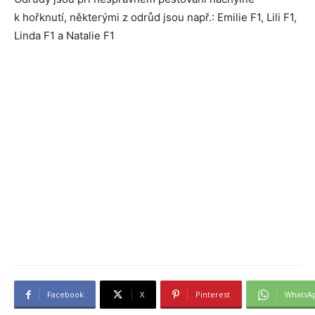
k hořknutí, některými z odrůd jsou např.: Emilie F1, Lili F1,
Linda F1 a Natalie F1
Facebook
X
Pinterest
WhatsA