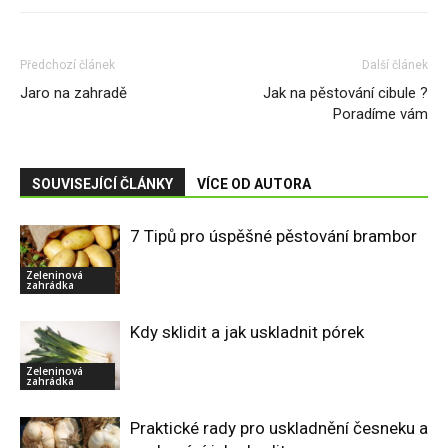
Předchozí článek
Další článek
Jaro na zahradě
Jak na pěstování cibule ?
Poradíme vám
SOUVISEJÍCÍ ČLÁNKY
VÍCE OD AUTORA
7 Tipů pro úspěšné pěstování brambor
Zeleninová
zahrádka
Kdy sklidit a jak uskladnit pórek
Zeleninová
zahrádka
Praktické rady pro uskladnění česneku a