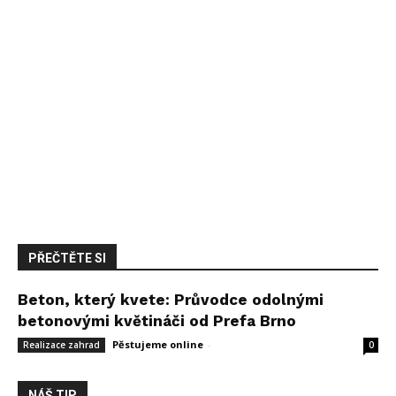
PŘEČTĚTE SI
Beton, který kvete: Průvodce odolnými
betonovými květináči od Prefa Brno
Pěstujeme online
-
14 května, 2026
Realizace zahrad
0
NÁŠ TIP