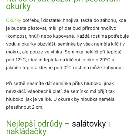
okurky
Okurky
potřebují dostatek hnojiva, takže do záhonu, kde
je budete pěstovat, měli přidat buď přírodní hnojivo
(kompost, hnůj) nebo kupované. Každá rostlina potřebuje
vodu a okurky obzvlášť, semínka by však neměla klíčit v
mokru, ale pouze ve vlhku. Semínka neklíčí při teplotě
o
o
pod 12
C, ideální teplota na klíčení je okolo 20
C a
o
jakmile teplota klesne pod 0
C rostlina může zahynout.
Při setbě nesmíte dát semínka příliš hluboko, jinak
nevzklíčí. Všeobecně platí, že semínko má přijít tak
hluboko, jak je veliké. U okurek by hloubka neměla
přesáhnout 2 cm.
Nejlepší odrůdy –
salátovky
i
nakládačky