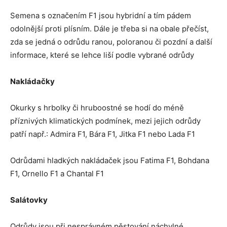
Semena s označením F1 jsou hybridní a tím pádem
odolnější proti plísním. Dále je třeba si na obale přečíst,
zda se jedná o odrůdu ranou, poloranou či pozdní a další
informace, které se lehce liší podle vybrané odrůdy
Nakládačky
Okurky s hrbolky či hruboostné se hodí do méně
příznivých klimatických podmínek, mezi jejich odrůdy
patří např.: Admira F1, Bára F1, Jitka F1 nebo Lada F1
Odrůdami hladkých nakládaček jsou Fatima F1, Bohdana
F1, Ornello F1 a Chantal F1
Salátovky
Odrůdy jsou při nesprávném pěstování náchylné