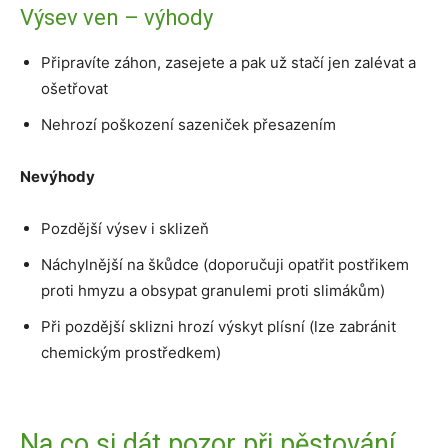
Výsev ven – výhody
Připravíte záhon, zasejete a pak už stačí jen zalévat a
ošetřovat
Nehrozí poškození sazeniček přesazením
Nevýhody
Pozdější výsev i sklizeň
Náchylnější na škůdce (doporučuji opatřit postřikem
proti hmyzu a obsypat granulemi proti slimákům)
Při pozdější sklizni hrozí výskyt plísní (lze zabránit
chemickým prostředkem)
Na co si dát pozor při pěstování