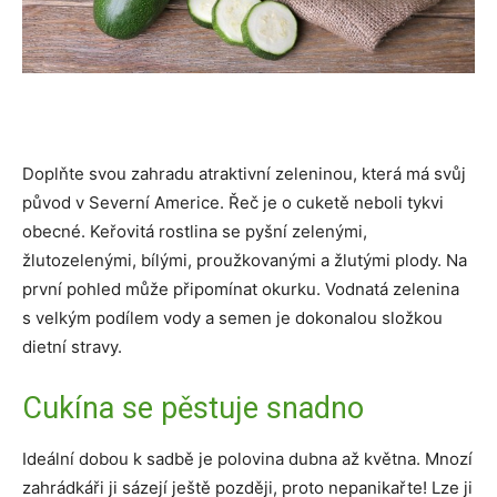
Doplňte svou zahradu atraktivní zeleninou, která má svůj
původ v Severní Americe. Řeč je o cuketě neboli tykvi
obecné. Keřovitá rostlina se pyšní zelenými,
žlutozelenými, bílými, proužkovanými a žlutými plody. Na
první pohled může připomínat okurku. Vodnatá zelenina
s velkým podílem vody a semen je dokonalou složkou
dietní stravy.
Cukína se pěstuje snadno
Ideální dobou k sadbě je polovina dubna až května. Mnozí
zahrádkáři ji sázejí ještě později, proto nepanikařte! Lze ji