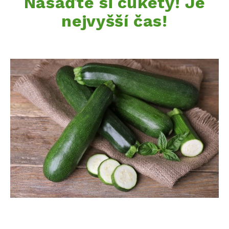
Nasaďte si cukety! Je
nejvyšší čas!