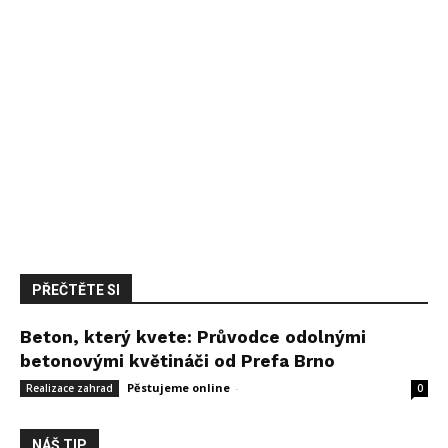
PŘEČTĚTE SI
Beton, který kvete: Průvodce odolnými
betonovými květináči od Prefa Brno
Pěstujeme online
-
14 května, 2026
Realizace zahrad
0
NÁŠ TIP