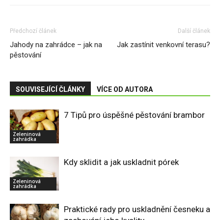
Předchozí článek
Další článek
Jahody na zahrádce – jak na
Jak zastínit venkovní terasu?
pěstování
SOUVISEJÍCÍ ČLÁNKY
VÍCE OD AUTORA
7 Tipů pro úspěšné pěstování brambor
Zeleninová
zahrádka
Kdy sklidit a jak uskladnit pórek
Zeleninová
zahrádka
Praktické rady pro uskladnění česneku a