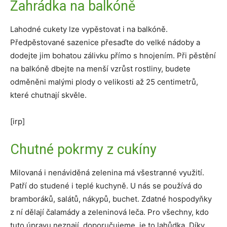
Zahrádka na balkóně
Lahodné cukety lze vypěstovat i na balkóně.
Předpěstované sazenice přesaďte do velké nádoby a
dodejte jim bohatou zálivku přímo s hnojením. Při pěstění
na balkóně dbejte na menší vzrůst rostliny, budete
odměněni malými plody o velikosti až 25 centimetrů,
které chutnají skvěle.
[irp]
Chutné pokrmy z cukíny
Milovaná i nenáviděná zelenina má všestranné využití.
Patří do studené i teplé kuchyně. U nás se používá do
bramboráků, salátů, nákypů, buchet. Zdatné hospodyňky
z ní dělají čalamády a zeleninová leča. Pro všechny, kdo
tuto úpravu neznají, doporučujeme, je to lahůdka. Díky