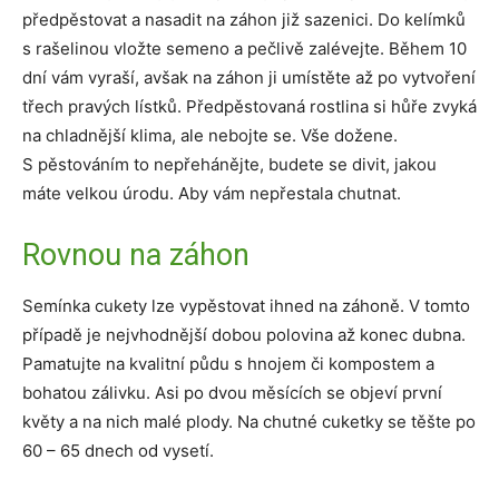
předpěstovat a nasadit na záhon již sazenici. Do kelímků
s rašelinou vložte semeno a pečlivě zalévejte. Během 10
dní vám vyraší, avšak na záhon ji umístěte až po vytvoření
třech pravých lístků. Předpěstovaná rostlina si hůře zvyká
na chladnější klima, ale nebojte se. Vše dožene.
S pěstováním to nepřehánějte, budete se divit, jakou
máte velkou úrodu. Aby vám nepřestala chutnat.
Rovnou na záhon
Semínka cukety lze vypěstovat ihned na záhoně. V tomto
případě je nejvhodnější dobou polovina až konec dubna.
Pamatujte na kvalitní půdu s hnojem či kompostem a
bohatou zálivku. Asi po dvou měsících se objeví první
květy a na nich malé plody. Na chutné cuketky se těšte po
60 – 65 dnech od vysetí.