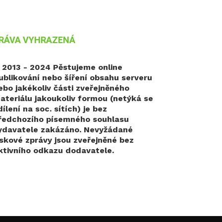
RÁVA VYHRAZENÁ
 2013 - 2024 Pěstujeme online
ublikování nebo šíření obsahu serveru
ebo jakékoliv části zveřejněného
ateriálu jakoukoliv formou (netýká se
dílení na soc. sítích) je bez
ředchozího písemného souhlasu
ydavatele zakázáno. Nevyžádané
iskové zprávy jsou zveřejněné bez
ktivního odkazu dodavatele.