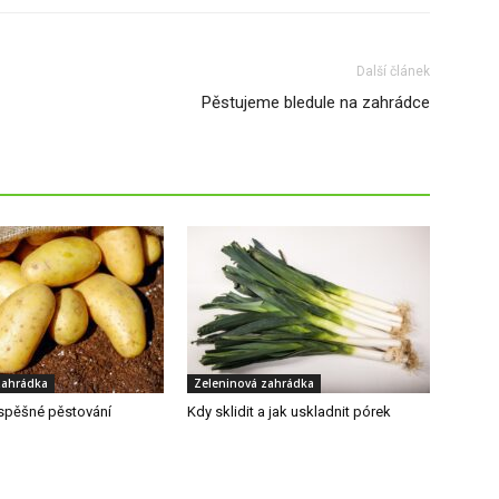
Další článek
Pěstujeme bledule na zahrádce
zahrádka
Zeleninová zahrádka
úspěšné pěstování
Kdy sklidit a jak uskladnit pórek