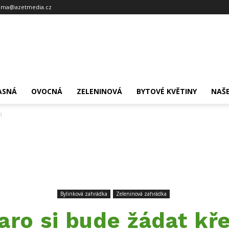
ama@azetmedia.cz
ASNÁ
OVOCNÁ
ZELENINOVÁ
BYTOVÉ KVĚTINY
NAŠE
n
Bylinková zahrádka
Zeleninová zahrádka
aro si bude žádat kř