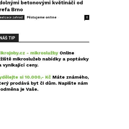
dolnými betonovými květináči od
refa Brno
Pěstujeme online
-
14 května, 2026
ealizace zahrad
0
NÁŠ TIP
ikrojoby.cz - mikroslužby
Online
ržiště mikroslužeb nabídky a poptávky
a vynikající ceny.
ydělejte si 10.000,- Kč
Máte známého,
terý prodává byt či dům. Napište nám
 odměna je Vaše.