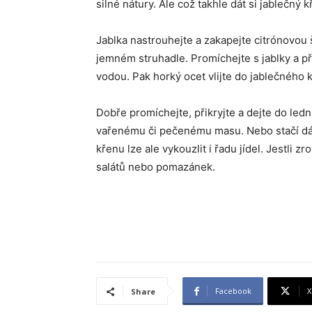
silné nátury. Ale což takhle dát si jablečný 
Jablka nastrouhejte a zakapejte citrónovou
jemném struhadle. Promíchejte s jablky a přip
vodou. Pak horký ocet vlijte do jablečného 
Dobře promíchejte, přikryjte a dejte do ledn
vařenému či pečenému masu. Nebo stačí dát s
křenu lze ale vykouzlit i řadu jídel. Jestli
salátů nebo pomazánek.
Facebook
X
Share