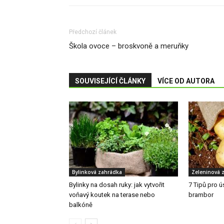
Předchozí článek
Škola ovoce – broskvoně a meruňky
SOUVISEJÍCÍ ČLÁNKY
VÍCE OD AUTORA
Bylinková zahrádka
Zeleninová 
Bylinky na dosah ruky: jak vytvořit
7 Tipů pro 
voňavý koutek na terase nebo
brambor
balkóně