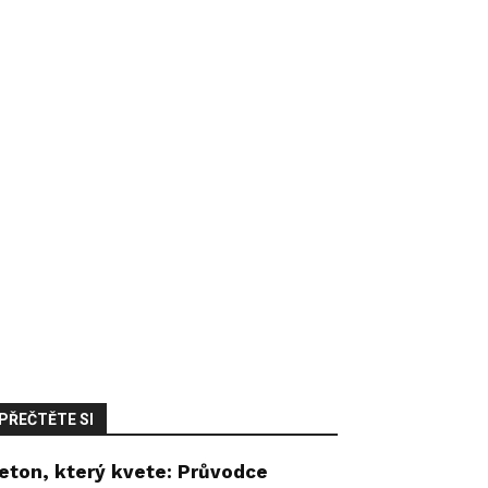
PŘEČTĚTE SI
eton, který kvete: Průvodce