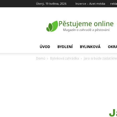
Úterý, 19 května, 2026
Inzerce – Azet média
rekl
Pěstujeme
online
ÚVOD
BYDLENÍ
BYLINKOVÁ
OKR
Domů
Bylinková zahrádka
Jaro si bude žádat kře
J