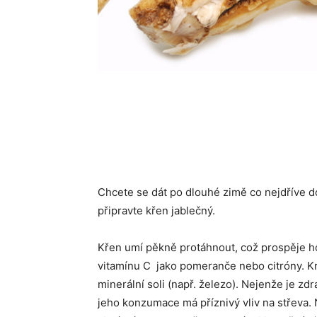
Chcete se dát po dlouhé zimě co nejdříve do
připravte křen jablečný.
Křen umí pěkně protáhnout, což prospěje h
vitamínu C jako pomeranče nebo citróny. 
minerální soli (např. železo). Nejenže je zdr
jeho konzumace má příznivý vliv na střeva. 