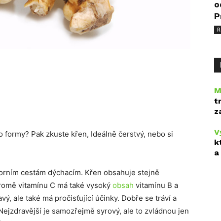
o
P
R
M
t
z
V
 formy? Pak zkuste křen, Ideálně čerstvý, nebo si
k
a
orním cestám dýchacím. Křen obsahuje stejně
Kromě vitamínu C má také vysoký
obsah
vitamínu B a
avý, ale také má pročisťující účinky. Dobře se tráví a
Nejzdravější je samozřejmě syrový, ale to zvládnou jen