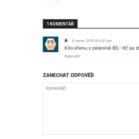
1 KOMENTÁŘ
A
6 srpna, 2015 At 4:51 am
Kilo křenu v zelenině 80,- Kč se z
Odpověď
ZANECHAT ODPOVĚĎ