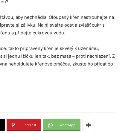
křen?
 šťávou, aby nezhnědla. Oloupaný křen nastrouhejte na
ravte si zálivku. Na ni svařte ocet a zvlášť cukr s
křenu a přidejte cukrovou vodu.
ice. takto připravený křen je skvělý k uzenému,
i jednu lžičku jen tak, bez masa – proti nachlazení. Z
 zrovna neholdujete křenové omáčce, zkuste ho přidat do
Pinterest
WhatsApp