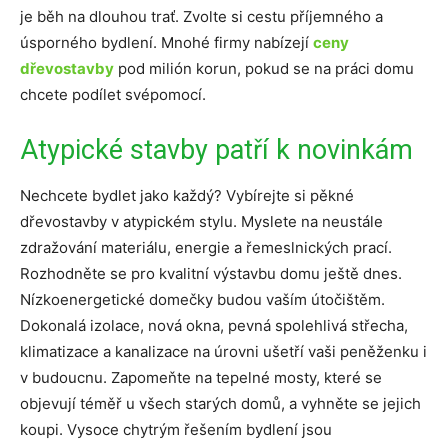
je běh na dlouhou trať. Zvolte si cestu příjemného a
úsporného bydlení. Mnohé firmy nabízejí
ceny
dřevostavby
pod milión korun, pokud se na práci domu
chcete podílet svépomocí.
Atypické stavby patří k novinkám
Nechcete bydlet jako každý? Vybírejte si pěkné
dřevostavby v atypickém stylu. Myslete na neustále
zdražování materiálu, energie a řemeslnických prací.
Rozhodněte se pro kvalitní výstavbu domu ještě dnes.
Nízkoenergetické domečky budou vaším útočištěm.
Dokonalá izolace, nová okna, pevná spolehlivá střecha,
klimatizace a kanalizace na úrovni ušetří vaši peněženku i
v budoucnu. Zapomeňte na tepelné mosty, které se
objevují téměř u všech starých domů, a vyhněte se jejich
koupi. Vysoce chytrým řešením bydlení jsou