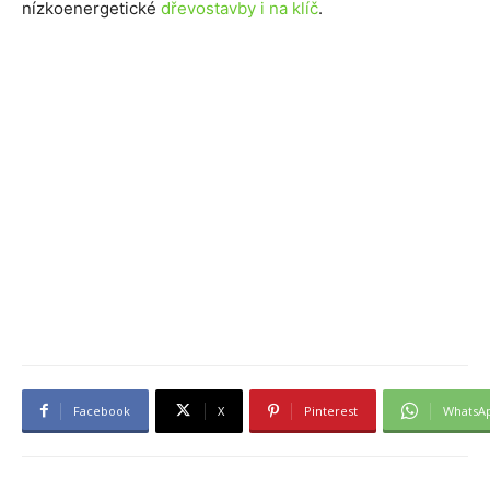
nízkoenergetické
dřevostavby i na klíč
.
Facebook
X
Pinterest
WhatsA