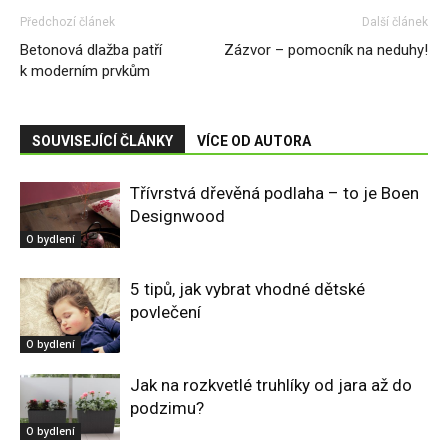
Předchozí článek
Další článek
Betonová dlažba patří
Zázvor – pomocník na neduhy!
k moderním prvkům
SOUVISEJÍCÍ ČLÁNKY
VÍCE OD AUTORA
Třívrstvá dřevěná podlaha – to je Boen
Designwood
O bydlení
5 tipů, jak vybrat vhodné dětské
povlečení
O bydlení
Jak na rozkvetlé truhlíky od jara až do
podzimu?
O bydlení