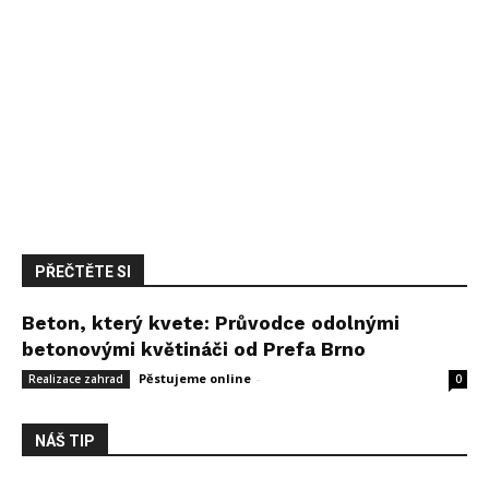
PŘEČTĚTE SI
Beton, který kvete: Průvodce odolnými
betonovými květináči od Prefa Brno
Pěstujeme online
-
14 května, 2026
Realizace zahrad
0
NÁŠ TIP