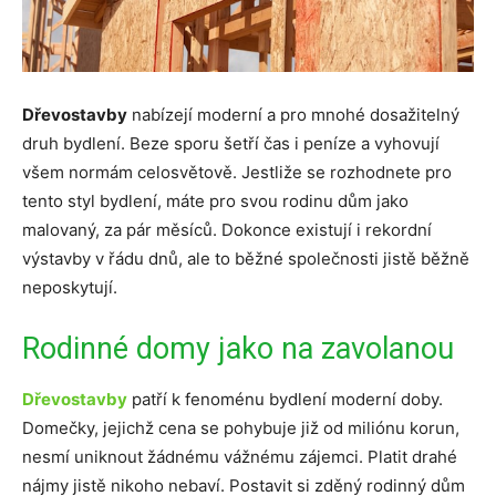
Dřevostavby
nabízejí moderní a pro mnohé dosažitelný
druh bydlení. Beze sporu šetří čas i peníze a vyhovují
všem normám celosvětově. Jestliže se rozhodnete pro
tento styl bydlení, máte pro svou rodinu dům jako
malovaný, za pár měsíců. Dokonce existují i rekordní
výstavby v řádu dnů, ale to běžné společnosti jistě běžně
neposkytují.
Rodinné domy jako na zavolanou
Dřevostavby
patří k fenoménu bydlení moderní doby.
Domečky, jejichž cena se pohybuje již od miliónu korun,
nesmí uniknout žádnému vážnému zájemci. Platit drahé
nájmy jistě nikoho nebaví. Postavit si zděný rodinný dům