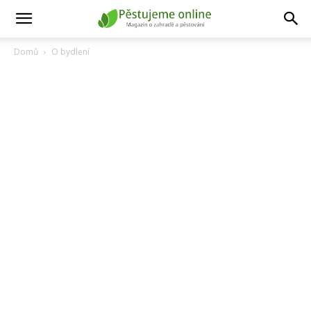
Domů
O bydlení