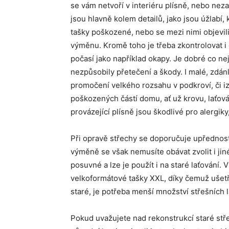
se vám netvoří v interiéru plísně, nebo nez
jsou hlavně kolem detailů, jako jsou úžlabí,
tašky poškozené, nebo se mezi nimi objevili 
výměnu. Kromě toho je třeba zkontrolovat i
počasí jako například okapy. Je dobré co nej
nezpůsobily přetečení a škody. I malé, zdá
promočení velkého rozsahu v podkroví, či i
poškozených částí domu, ať už krovu, laťován
provázející plísně jsou škodlivé pro alergiky,
Při opravě střechy se doporučuje upřednostni
výměně se však nemusíte obávat zvolit i jin
posuvné a lze je použít i na staré laťování.
velkoformátové tašky XXL, díky čemuž ušetří
staré, je potřeba menší množství střešních la
Pokud uvažujete nad rekonstrukcí staré stř