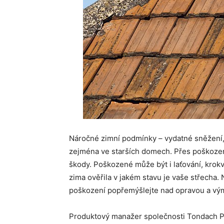
Náročné zimní podmínky – vydatné sněžení, 
zejména ve starších domech. Přes poškozen
škody. Poškozené může být i laťování, krokve
zima ověřila v jakém stavu je vaše střecha. N
poškození popřemýšlejte nad opravou a vým
Produktový manažer společnosti Tondach Pet