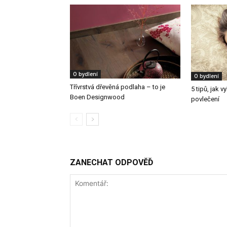
O bydlení
O bydlení
Třívrstvá dřevěná podlaha – to je
5 tipů, jak 
Boen Designwood
povlečení
ZANECHAT ODPOVĚĎ