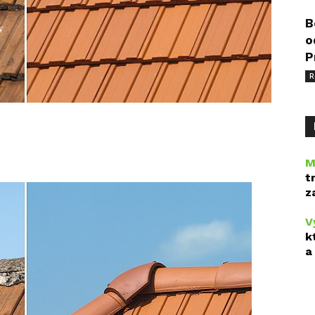
B
o
P
R
M
t
z
V
k
a