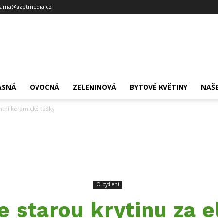
lama@azetmedia.cz
ASNÁ
OVOCNÁ
ZELENINOVÁ
BYTOVÉ KVĚTINY
NAŠE
ntní keramické tašky
O bydlení
 starou krytinu za e