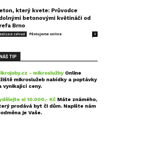
eton, který kvete: Průvodce
dolnými betonovými květináči od
refa Brno
Pěstujeme online
-
14 května, 2026
ealizace zahrad
0
NÁŠ TIP
ikrojoby.cz - mikroslužby
Online
ržiště mikroslužeb nabídky a poptávky
a vynikající ceny.
ydělejte si 10.000,- Kč
Máte známého,
terý prodává byt či dům. Napište nám
 odměna je Vaše.