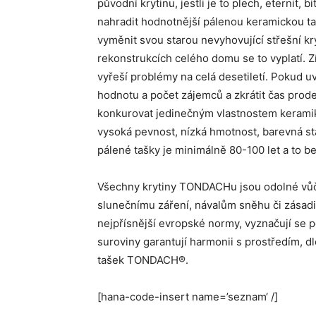
původní krytinu, jestli je to plech, eternit, 
nahradit hodnotnější pálenou keramickou t
vyměnit svou starou nevyhovující střešní kryt
rekonstrukcích celého domu se to vyplatí. Z
vyřeší problémy na celá desetiletí. Pokud uv
hodnotu a počet zájemců a zkrátit čas prode
konkurovat jedinečným vlastnostem keramiky
vysoká pevnost, nízká hmotnost, barevná stá
pálené tašky je minimálně 80-100 let a to be
Všechny krytiny TONDACHu jsou odolné vůči 
slunečnímu záření, návalům sněhu či zásadi
nejpřísnější evropské normy, vyznačují se pe
suroviny garantují harmonii s prostředím, 
tašek TONDACH®.
[hana-code-insert name=’seznam‘ /]