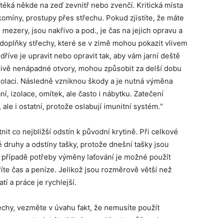
atéká někde na zeď zevnitř nebo zvenčí. Kritická místa
 komíny, prostupy přes střechu. Pokud zjistíte, že máte
mezery, jsou nakřivo a pod., je čas na jejich opravu a
 doplňky střechy, které se v zimě mohou pokazit vlivem
dříve je upravit nebo opravit tak, aby vám jarní deště
nlivě nenápadné otvory, mohou způsobit za delší dobu
zolaci. Následně vzniknou škody a je nutná výměna
í, izolace, omítek, ale často i nábytku. Zatečení
 ale i ostatní, protože oslabují imunitní systém.“
t co nejbližší odstín k původní krytině. Při celkové
é druhy a odstíny tašky, protože dnešní tašky jsou
 V případě potřeby výměny laťování je možné použít
te čas a peníze. Jelikož jsou rozměrově větší než
tí a práce je rychlejší.
echy, vezměte v úvahu fakt, že nemusíte použít