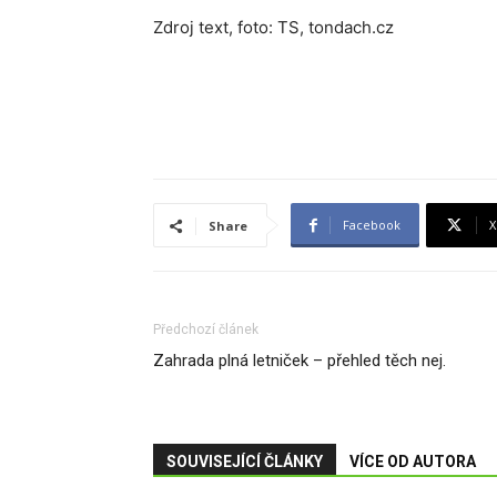
Zdroj text, foto: TS, tondach.cz
Facebook
X
Share
Předchozí článek
Zahrada plná letniček – přehled těch nej.
SOUVISEJÍCÍ ČLÁNKY
VÍCE OD AUTORA