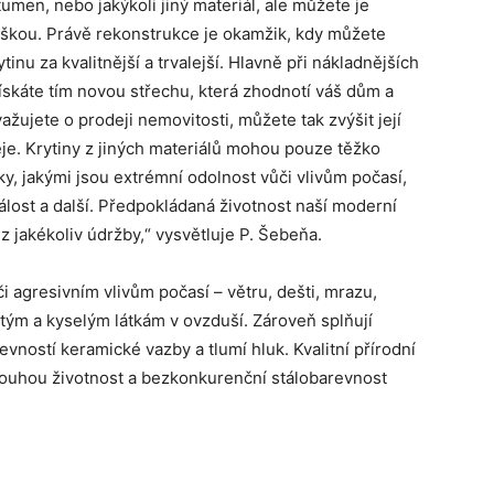
bitumen, nebo jakýkoli jiný materiál, ale můžete je
aškou. Právě rekonstrukce je okamžik, kdy můžete
inu za kvalitnější a trvalejší. Hlavně při nákladnějších
ískáte tím novou střechu, která zhodnotí váš dům a
ažujete o prodeji nemovitosti, můžete tak zvýšit její
je. Krytiny z jiných materiálů mohou pouze těžko
, jakými jsou extrémní odolnost vůči vlivům počasí,
lost a další. Předpokládaná životnost naší moderní
z jakékoliv údržby,“ vysvětluje P. Šebeňa.
agresivním vlivům počasí – větru, dešti, mrazu,
tým a kyselým látkám v ovzduší. Zároveň splňují
vností keramické vazby a tlumí hluk. Kvalitní přírodní
dlouhou životnost a bezkonkurenční stálobarevnost