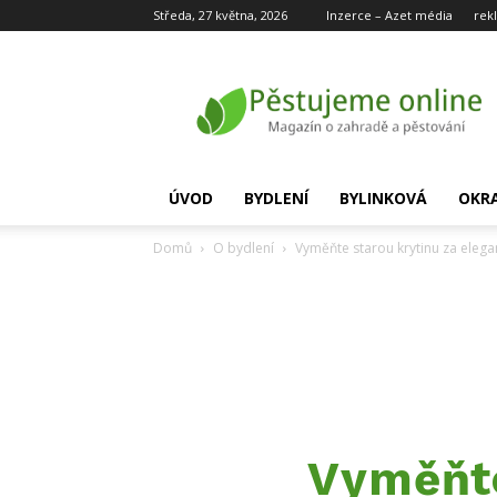
Středa, 27 května, 2026
Inzerce – Azet média
rek
Pěstujeme
online
ÚVOD
BYDLENÍ
BYLINKOVÁ
OKR
Domů
O bydlení
Vyměňte starou krytinu za elega
Vyměňte