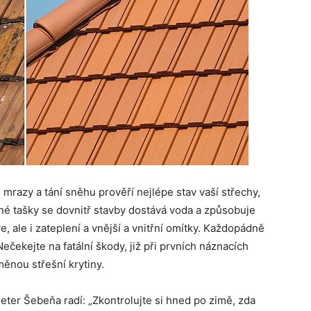
mrazy a tání sněhu prověří nejlépe stav vaší střechy,
é tašky se dovnitř stavby dostává voda a způsobuje
, ale i zateplení a vnější a vnitřní omítky. Každopádně
ečekejte na fatální škody, již při prvních náznacích
ěnou střešní krytiny.
er Šebeňa radí: „Zkontrolujte si hned po zimě, zda