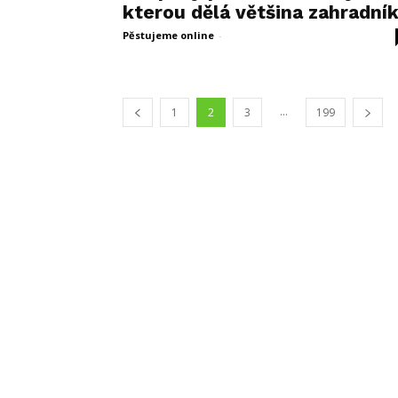
kterou dělá většina zahradní
Pěstujeme online
-
9 dubna, 2026
...
1
2
3
199