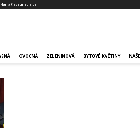
eklama@azetmedia.cz
ASNÁ
OVOCNÁ
ZELENINOVÁ
BYTOVÉ KVĚTINY
NAŠE