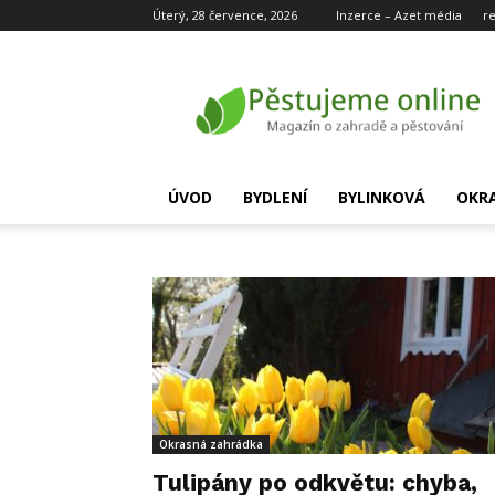
Úterý, 28 července, 2026
Inzerce – Azet média
r
Pěstujeme
online
ÚVOD
BYDLENÍ
BYLINKOVÁ
OKR
Okrasná zahrádka
Tulipány po odkvětu: chyba,