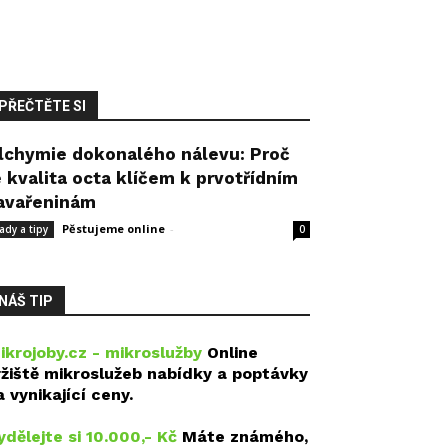
PŘEČTĚTE SI
lchymie dokonalého nálevu: Proč
e kvalita octa klíčem k prvotřídním
avařeninám
Pěstujeme online
-
27 července, 2026
ady a tipy
0
NÁŠ TIP
ikrojoby.cz - mikroslužby
Online
ržiště mikroslužeb nabídky a poptávky
a vynikající ceny.
ydělejte si 10.000,- Kč
Máte známého,