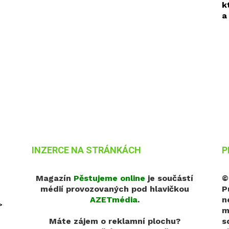
k
a
INZERCE NA STRÁNKÁCH
P
Magazín
Pěstujeme online
je součástí
©
médií provozovaných pod hlavičkou
P
AZETmédia
.
n
>
m
Máte zájem o reklamní plochu?
s