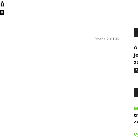
ků
0
Strana 2 z 199
A
j
z
R
M
t
z
V