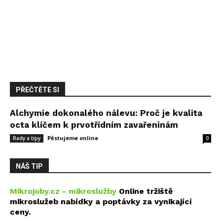
PŘEČTĚTE SI
Alchymie dokonalého nálevu: Proč je kvalita
octa klíčem k prvotřídním zavařeninám
Pěstujeme online
-
27 července, 2026
Rady a tipy
0
NÁŠ TIP
Mikrojoby.cz - mikroslužby
Online tržiště
mikroslužeb nabídky a poptávky za vynikající
ceny.