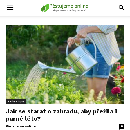
Rady a tipy
Jak se starat o zahradu, aby přežila i
parné léto?
Pěstujeme online
-
11 září, 2025
0