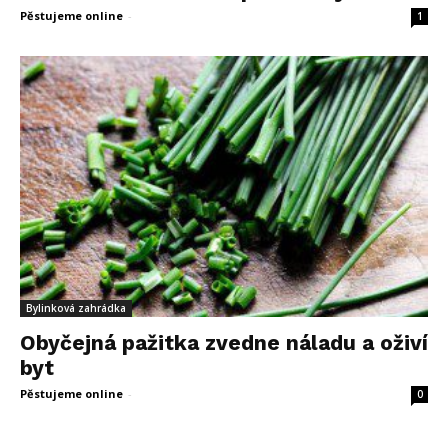
Pěstujeme online
-
15 ledna, 2016
1
Bylinková zahrádka
Obyčejná pažitka zvedne náladu a oživí
byt
Pěstujeme online
-
1 února, 2013
0