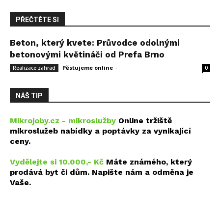
PŘEČTĚTE SI
Beton, který kvete: Průvodce odolnými
betonovými květináči od Prefa Brno
Pěstujeme online
-
14 května, 2026
Realizace zahrad
0
NÁŠ TIP
Mikrojoby.cz - mikroslužby
Online tržiště
mikroslužeb nabídky a poptávky za vynikající
ceny.
Vydělejte si 10.000,- Kč
Máte známého, který
prodává byt či dům. Napište nám a odměna je
Vaše.