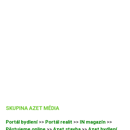
SKUPINA AZET MÉDIA
Portál bydlení
>>
Portál realit
>>
IN magazín
>>
Pěstujeme online
>>
Azet stavba
>>
Azet bydlení