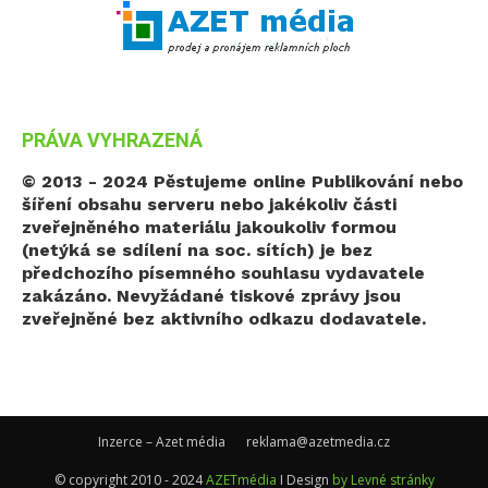
PRÁVA VYHRAZENÁ
© 2013 - 2024 Pěstujeme online
Publikování nebo
šíření obsahu serveru nebo jakékoliv části
zveřejněného materiálu jakoukoliv formou
(netýká se sdílení na soc. sítích) je bez
předchozího písemného souhlasu vydavatele
zakázáno. Nevyžádané tiskové zprávy jsou
zveřejněné bez aktivního odkazu dodavatele.
Inzerce – Azet média
reklama@azetmedia.cz
© copyright 2010 - 2024
AZETmédia
I Design
by Levné stránky