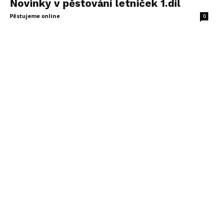
Novinky v pěstování letniček 1.díl
Pěstujeme online
-
13 července, 2013
0