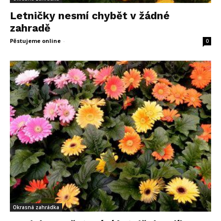
Letničky nesmí chybět v žádné
zahradě
Pěstujeme online
-
22 května, 2014
0
Okrasná zahrádka