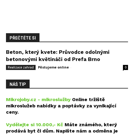
PŘEČTĚTE SI
Beton, který kvete: Průvodce odolnými
betonovými květináči od Prefa Brno
Pěstujeme online
-
14 května, 2026
Realizace zahrad
0
NÁŠ TIP
Mikrojoby.cz - mikroslužby
Online tržiště
mikroslužeb nabídky a poptávky za vynikající
ceny.
Vydělejte si 10.000,- Kč
Máte známého, který
prodává byt či dům. Napište nám a odměna je