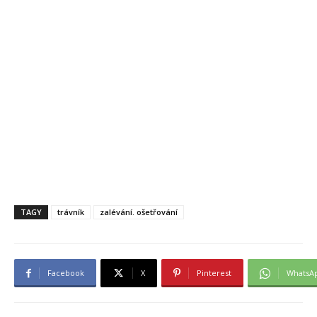
TAGY
trávník
zalévání. ošetřování
Facebook
X
Pinterest
WhatsA