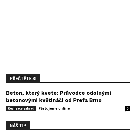
PŘEČTĚTE SI
Beton, který kvete: Průvodce odolnými
betonovými květináči od Prefa Brno
Pěstujeme online
-
14 května, 2026
Realizace zahrad
0
NÁŠ TIP