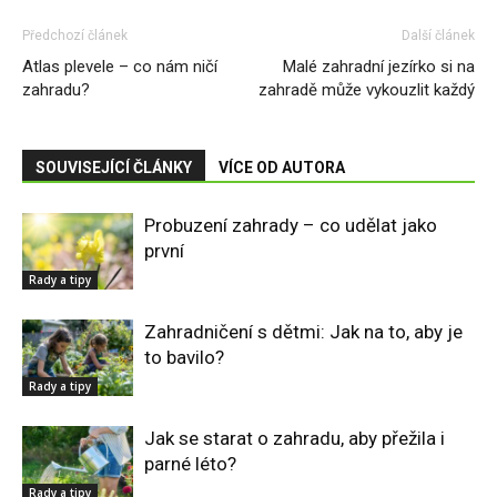
Předchozí článek
Další článek
Atlas plevele – co nám ničí
Malé zahradní jezírko si na
zahradu?
zahradě může vykouzlit každý
SOUVISEJÍCÍ ČLÁNKY
VÍCE OD AUTORA
Probuzení zahrady – co udělat jako
první
Rady a tipy
Zahradničení s dětmi: Jak na to, aby je
to bavilo?
Rady a tipy
Jak se starat o zahradu, aby přežila i
parné léto?
Rady a tipy