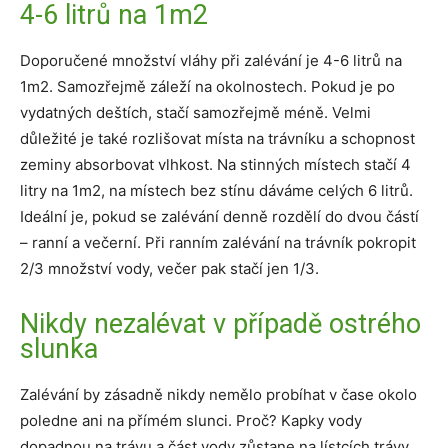
4-6 litrů na 1m2
Doporučené množství vláhy při zalévání je 4-6 litrů na
1m2. Samozřejmě záleží na okolnostech. Pokud je po
vydatných deštích, stačí samozřejmě méně. Velmi
důležité je také rozlišovat místa na trávníku a schopnost
zeminy absorbovat vlhkost. Na stinných místech stačí 4
litry na 1m2, na místech bez stínu dáváme celých 6 litrů.
Ideální je, pokud se zalévání denně rozdělí do dvou částí
– ranní a večerní. Při ranním zalévání na trávník pokropit
2/3 množství vody, večer pak stačí jen 1/3.
Nikdy nezalévat v případě ostrého
slunka
Zalévání by zásadně nikdy nemělo probíhat v čase okolo
poledne ani na přímém slunci. Proč? Kapky vody
dopadnou na trávu a část vody zůstane na lístcích trávy.