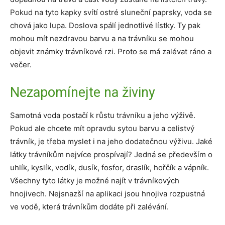
Pokud na tyto kapky svítí ostré sluneční paprsky, voda se
chová jako lupa. Doslova spálí jednotlivé lístky. Ty pak
mohou mít nezdravou barvu a na trávníku se mohou
objevit známky trávníkové rzi. Proto se má zalévat ráno a
večer.
Nezapomínejte na živiny
Samotná voda postačí k růstu trávníku a jeho výživě.
Pokud ale chcete mít opravdu sytou barvu a celistvý
trávník, je třeba myslet i na jeho dodatečnou výživu. Jaké
látky trávníkům nejvíce prospívají? Jedná se především o
uhlík, kyslík, vodík, dusík, fosfor, draslík, hořčík a vápník.
Všechny tyto látky je možné najít v trávníkových
hnojivech. Nejsnazší na aplikaci jsou hnojiva rozpustná
ve vodě, která trávníkům dodáte při zalévání.