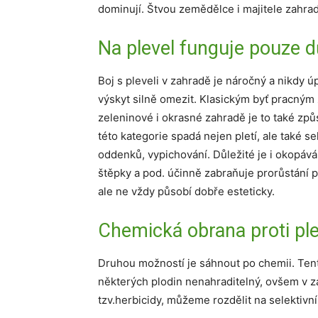
dominují. Štvou zemědělce i majitele zahrad
Na plevel funguje pouze 
Boj s pleveli v zahradě je náročný a nikdy 
výskyt silně omezit. Klasickým byť pracným
zeleninové i okrasné zahradě je to také zp
této kategorie spadá nejen pletí, ale také se
oddenků, vypichování. Důležité je i okopáván
štěpky a pod. účinně zabraňuje prorůstání ple
ale ne vždy působí dobře esteticky.
Chemická obrana proti pl
Druhou možností je sáhnout po chemii. Tent
některých plodin nenahraditelný, ovšem v z
tzv.herbicidy, můžeme rozdělit na selektivní 