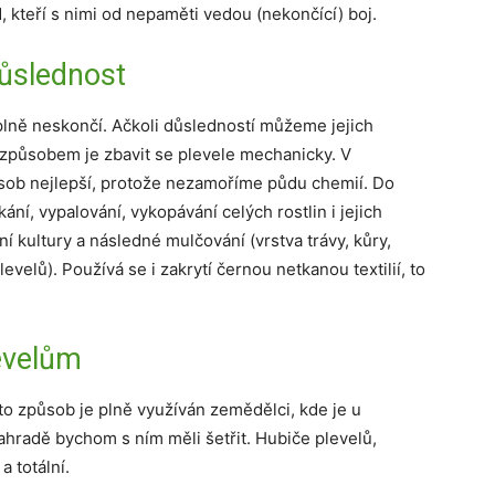
, kteří s nimi od nepaměti vedou (nekončící) boj.
důslednost
úplně neskončí. Ačkoli důsledností můžeme jejich
 způsobem je zbavit se plevele mechanicky. V
ůsob nejlepší, protože nezamoříme půdu chemií. Do
kání, vypalování, vykopávání celých rostlin i jejich
í kultury a následné mulčování (vrstva trávy, kůry,
velů). Používá se i zakrytí černou netkanou textilií, to
evelům
o způsob je plně využíván zemědělci, kde je u
ahradě bychom s ním měli šetřit. Hubiče plevelů,
a totální.