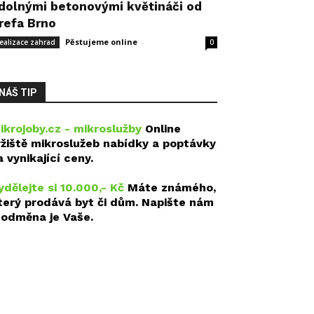
dolnými betonovými květináči od
refa Brno
Pěstujeme online
-
14 května, 2026
ealizace zahrad
0
NÁŠ TIP
ikrojoby.cz - mikroslužby
Online
ržiště mikroslužeb nabídky a poptávky
a vynikající ceny.
ydělejte si 10.000,- Kč
Máte známého,
terý prodává byt či dům. Napište nám
 odměna je Vaše.