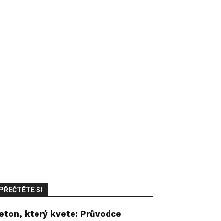
PŘEČTĚTE SI
eton, který kvete: Průvodce