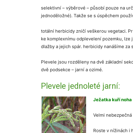
selektivní – výběrové – působí pouze na ur
jednoděložné). Takže se s úspěchem používaj
totální herbicidy zničí veškerou vegetaci. P
ke komplexnímu odplevelení pozemku, lze je
dlažby a jejich spár. herbicidy nanášíme za
Plevele jsou rozděleny na dvě základní sekce
dvě podsekce – jarní a ozimé.
Plevele jednoleté jarní:
Ježatka kuří noha 
Velmi nebezpečná t
Roste v nížinách i