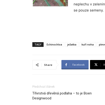
neplechu v zeleni
se pouze semeny.
TAGY
Echinochloa
ježatka
kuří noha
plev
Facebook
X
Share
Předchozí článek
Třívrstvá dřevěná podlaha – to je Boen
Designwood