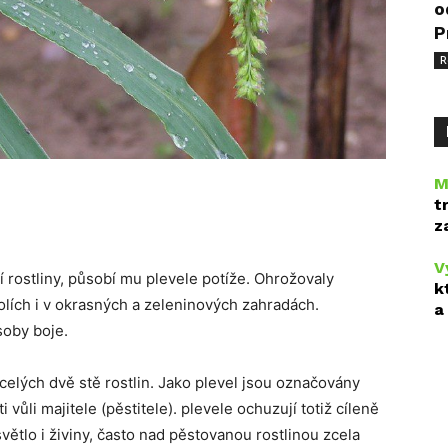
o
P
R
M
t
z
V
í rostliny, působí mu plevele potíže. Ohrožovaly
k
olích i v okrasných a zeleninových zahradách.
a
soby boje.
celých dvě stě rostlin. Jako plevel jsou označovány
 vůli majitele (pěstitele). plevele ochuzují totiž cíleně
větlo i živiny, často nad pěstovanou rostlinou zcela