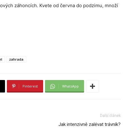
nových záhoncích. Kvete od června do podzimu, množí
el
zahrada
Pinterest
WhatsApp
Další článek
Jak intenzivně zalévat trávník?