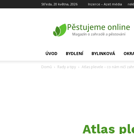
Středa, 20 května, 2026
Inzerce – Azet média
rek
Pěstujeme
online
ÚVOD
BYDLENÍ
BYLINKOVÁ
OKR
Domů
Rady a tipy
Atlas plevele – co nám ničí zah
Atlas p