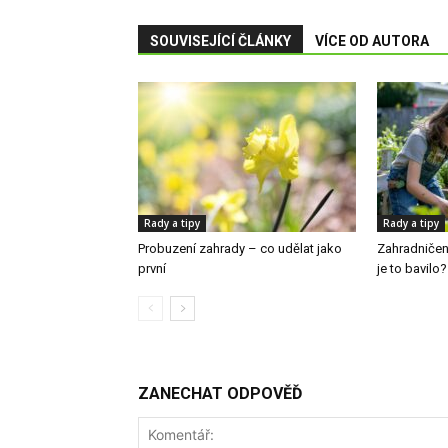
SOUVISEJÍCÍ ČLÁNKY
VÍCE OD AUTORA
Rady a tipy
Rady a tipy
Probuzení zahrady – co udělat jako
Zahradničení
první
je to bavilo?
ZANECHAT ODPOVĚĎ