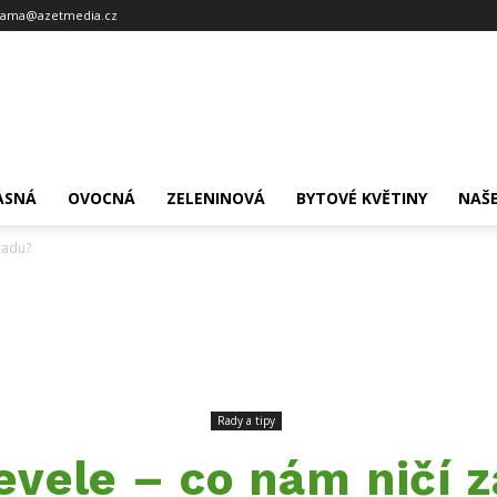
lama@azetmedia.cz
ASNÁ
OVOCNÁ
ZELENINOVÁ
BYTOVÉ KVĚTINY
NAŠE
radu?
Rady a tipy
levele – co nám ničí 