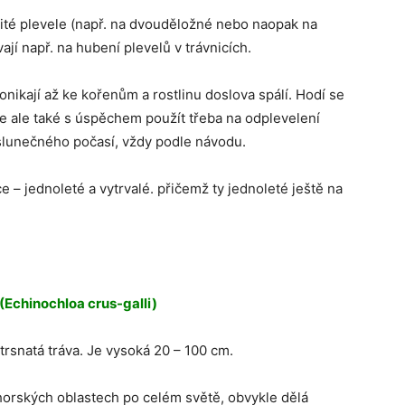
čité plevele (např. na dvouděložné nebo naopak na
í např. na hubení plevelů v trávnicích.
ronikají až ke kořenům a rostlinu doslova spálí. Hodí se
 ale také s úspěchem použít třeba na odplevelení
 slunečného počasí, vždy podle návodu.
 – jednoleté a vytrvalé. přičemž ty jednoleté ještě na
(Echinochloa crus-galli)
rsnatá tráva. Je vysoká 20 – 100 cm.
 horských oblastech po celém světě, obvykle dělá