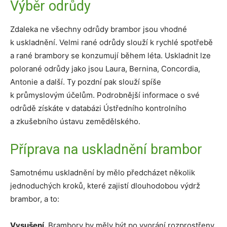
Výběr odrůdy
Zdaleka ne všechny odrůdy brambor jsou vhodné
k uskladnění. Velmi rané odrůdy slouží k rychlé spotřebě
a rané brambory se konzumují během léta. Uskladnit lze
polorané odrůdy jako jsou Laura, Bernina, Concordia,
Antonie a další. Ty pozdní pak slouží spíše
k průmyslovým účelům. Podrobnější informace o své
odrůdě získáte v databázi Ústředního kontrolního
a zkušebního ústavu zemědělského.
Příprava na uskladnění brambor
Samotnému uskladnění by mělo předcházet několik
jednoduchých kroků, které zajistí dlouhodobou výdrž
brambor, a to:
Vysušení.
Brambory by měly být po vyorání rozprostřeny