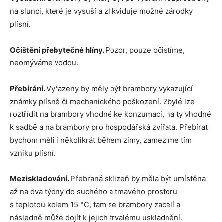
na slunci, které je vysuší a zlikviduje možné zárodky
plísní.
Očištění přebytečné hlíny.
Pozor, pouze očistíme,
neomýváme vodou.
Přebírání.
Vyřazeny by měly být brambory vykazující
známky plísně či mechanického poškození. Zbylé lze
roztřídit na brambory vhodné ke konzumaci, na ty vhodné
k sadbě a na brambory pro hospodářská zvířata. Přebírat
bychom měli i několikrát během zimy, zamezíme tím
vzniku plísní.
Meziskladování.
Přebraná sklizeň by měla být umístěna
až na dva týdny do suchého a tmavého prostoru
s teplotou kolem 15 °С, tam se brambory zacelí a
následně může dojít k jejich trvalému uskladnění.