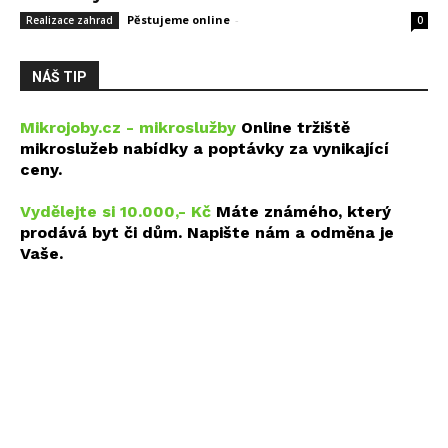
Pěstujeme online
-
14 května, 2026
Realizace zahrad
0
NÁŠ TIP
Mikrojoby.cz - mikroslužby
Online tržiště
mikroslužeb nabídky a poptávky za vynikající
ceny.
Vydělejte si 10.000,- Kč
Máte známého, který
prodává byt či dům. Napište nám a odměna je
Vaše.