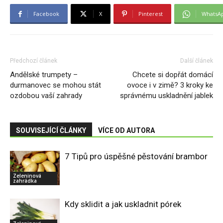
Facebook
X
Pinterest
WhatsA
Předchozí článek
Další článek
Andělské trumpety –
Chcete si dopřát domácí
durmanovec se mohou stát
ovoce i v zimě? 3 kroky ke
ozdobou vaší zahrady
správnému uskladnění jablek
SOUVISEJÍCÍ ČLÁNKY
VÍCE OD AUTORA
7 Tipů pro úspěšné pěstování brambor
Zeleninová
zahrádka
Kdy sklidit a jak uskladnit pórek