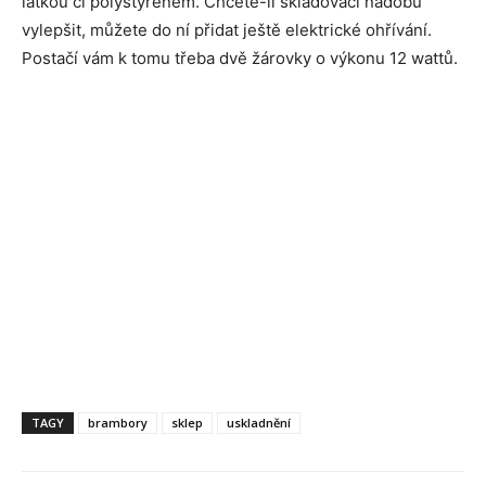
látkou či polystyrenem. Chcete-li skladovací nádobu
vylepšit, můžete do ní přidat ještě elektrické ohřívání.
Postačí vám k tomu třeba dvě žárovky o výkonu 12 wattů.
TAGY
brambory
sklep
uskladnění